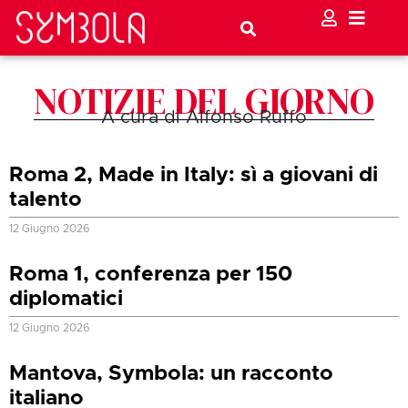
NOTIZIE DEL GIORNO
A cura di Alfonso Ruffo
Roma 2, Made in Italy: sì a giovani di
talento
12 Giugno 2026
Roma 1, conferenza per 150
diplomatici
12 Giugno 2026
Mantova, Symbola: un racconto
italiano