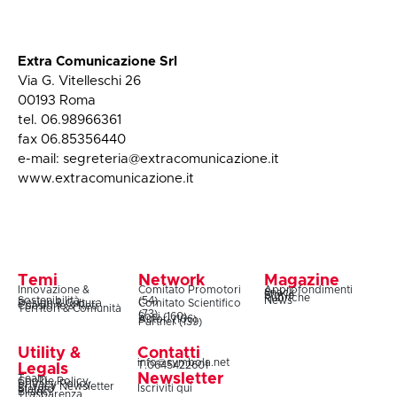
Extra Comunicazione Srl
Via G. Vitelleschi 26
00193 Roma
tel. 06.98966361
fax 06.85356440
e-mail:
segreteria@extracomunicazione.it
www.extracomunicazione.it
Temi
Network
Magazine
Innovazione &
Comitato Promotori
Approfondimenti
Snack
Storie
Rubriche
Sostenibilità
(54)
News
Design & Cultura
Comitato Scientifico
Coesione & Reti
Territori & Comunità
(73)
Soci (160)
Autori (106)
Partner (139)
Utility &
Contatti
info@symbola.net
T.0645422601
Legals
Newsletter
Team
Cookie Policy
Privacy Policy
Privacy Newsletter
Iscriviti qui
Statuto
Bilanci
Trasparenza