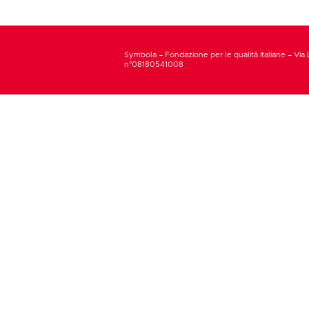
Symbola – Fondazione per le qualità italiane – Via 
n°08180541008