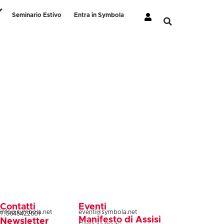
Seminario Estivo
Entra in Symbola
Contatti
Eventi
info@symbola.net
eventi@symbola.net
T.0645422601
Manifesto di Assisi
Newsletter