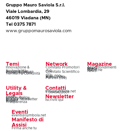
Gruppo Mauro Saviola S.r.l.
Viale Lombardia, 29
46019 Viadana (MN)
Tel 0375 7871
www.gruppomaurosaviola.com
Temi
Network
Magazine
Innovazione &
Comitato Promotori
Approfondimenti
Snack
Storie
Rubriche
Sostenibilità
(54)
News
Design & Cultura
Comitato Scientifico
Coesione & Reti
Territori & Comunità
(73)
Soci (160)
Autori (106)
Partner (139)
Utility &
Contatti
info@symbola.net
T.0645422601
Legals
Newsletter
Team
Cookie Policy
Privacy Policy
Privacy Newsletter
Iscriviti qui
Statuto
Bilanci
Trasparenza
Eventi
eventi@symbola.net
Manifesto di
Assisi
Firma anche tu