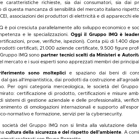
e caratteristiche richieste, sia dai consumatori, sia dai pr
 di questa mancanza di sensibilità del mercato italiano rispetto
EI, associazioni dei produttori di elettricità e di apparecchi el
IMQ è poi cresciuta parallelamente allo sviluppo economico e soc
mpetenza e le specializzazioni.
Oggi il Gruppo IMQ è leader 
rtificazioni, prove, verifiche, ispezioni). Conta più di 1.400 d
rodotti certificati, 21.000 aziende certificate, 9.500 figure prof
l Gruppo IMQ sono
partner tecnici scelti da Ministeri e Autor
el mercato e i suoi esperti sono apprezzati membri dei principali
riferimento sono molteplici
e spaziano dai beni di consum
 dal gas all’impiantistica, dai prodotti da costruzione all’agroali
egno. Per ogni categoria merceologica, le società del Gruppo
mirato: certificazione di prodotto, certificazioni e misure ambi
di sistemi di gestione aziendale e delle professionalità, verific
tenimento di omologazioni internazionali e supporto all’esport
co-normativo e formazione, servizi per la cybersecurity.
le società del Gruppo IMQ non si limita alla valutazione dell
una
cultura della sicurezza e del rispetto dell’ambiente
. A comi