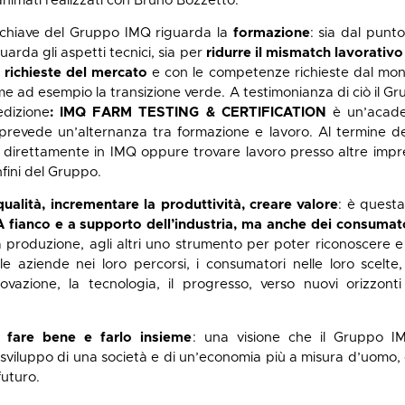
 animati realizzati con Bruno Bozzetto.
 chiave del Gruppo IMQ riguarda la
formazione
: sia dal punt
arda gli aspetti tecnici, sia per
ridurre il mismatch lavorativo
e richieste del mercato
e con le competenze richieste dal mond
me ad esempio la transizione verde. A testimonianza di ciò il G
edizione
: IMQ FARM TESTING & CERTIFICATION
è un’acade
prevede un’alternanza tra formazione e lavoro. Al termine de
 direttamente in IMQ oppure trovare lavoro presso altre imprese:
nfini del Gruppo.
qualità, incrementare la produttività, creare valore
: è questa
A fianco e a supporto dell’industria, ma anche dei consumat
la produzione, agli altri uno strumento per poter riconoscere e f
e aziende nei loro percorsi, i consumatori nelle loro scelt
novazione, la tecnologia, il progresso, verso nuovi orizzon
 fare bene e farlo insieme
: una visione che il Gruppo 
sviluppo di una società e di un’economia più a misura d’uomo, 
futuro.