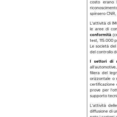
costo erano l
riconoscimento
spinsero CNR, C
L’attività di 
le aree di co
conformità
(ce
test, 115.000 p
Le società de
del controllo d
I settori di 
all’automotive,
filiera del l
orizzontale o 
certificazione 
prove per l’ot
supporto tecni
L’attività del
diffusione di 