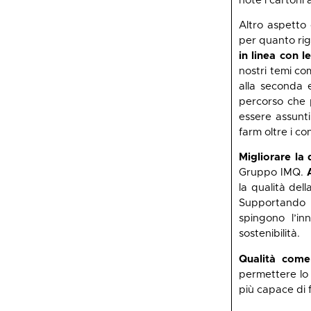
note i cartoni
Altro aspetto
per quanto rigu
in linea con l
nostri temi co
alla seconda 
percorso che 
essere assunti
farm oltre i co
Migliorare la 
Gruppo IMQ.
la qualità del
Supportando l
spingono l’in
sostenibilità.
Qualità come
permettere lo 
più capace di 