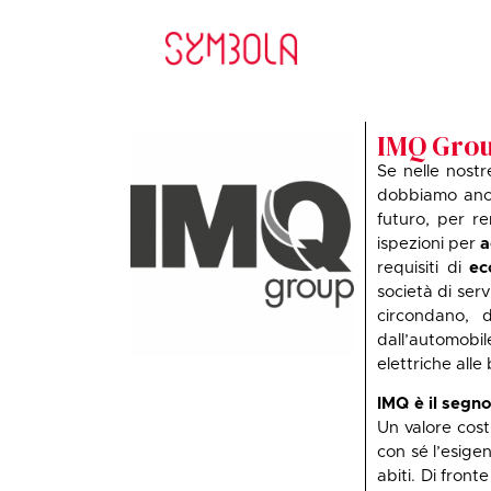
IMQ Gro
Se nelle nostr
dobbiamo anch
futuro, per r
ispezioni per
a
requisiti di
ec
società di serv
circondano, d
dall’automobil
elettriche alle
IMQ è il segno
Un valore cost
con sé l’esige
abiti. Di fron