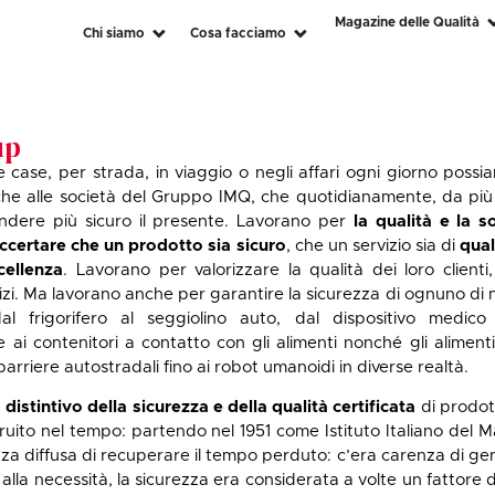
Magazine delle Qualità
Chi siamo
Cosa facciamo
up
e case, per strada, in viaggio o negli affari ogni giorno possi
e alle società del Gruppo IMQ, che quotidianamente, da più d
endere più sicuro il presente. Lavorano per
la qualità e la so
ccertare che un prodotto sia sicuro
, che un servizio sia di
qual
cellenza
. Lavorano per valorizzare la qualità dei loro client
izi. Ma lavorano anche per garantire la sicurezza di ognuno di noi
al frigorifero al seggiolino auto, dal dispositivo medico a
e ai contenitori a contatto con gli alimenti nonché gli alimenti
 barriere autostradali fino ai robot umanoidi in diverse realtà.
 distintivo della sicurezza e della qualità certificata
di prodott
ruito nel tempo: partendo nel 1951 come Istituto Italiano del M
nza diffusa di recuperare il tempo perduto: c’era carenza di gene
te alla necessità, la sicurezza era considerata a volte un fattor