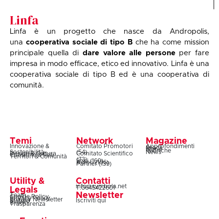
Linfa
Linfa è un progetto che nasce da Andropolis,
una
cooperativa sociale di tipo B
che ha come mission
principale quella di
dare valore alle persone
per fare
impresa in modo efficace, etico ed innovativo. Linfa è una
cooperativa sociale di tipo B ed è una cooperativa di
comunità.
Temi
Network
Magazine
Innovazione &
Comitato Promotori
Approfondimenti
Snack
Storie
Rubriche
Sostenibilità
(54)
News
Design & Cultura
Comitato Scientifico
Coesione & Reti
Territori & Comunità
(73)
Soci (160)
Autori (106)
Partner (139)
Utility &
Contatti
info@symbola.net
T.0645422601
Legals
Newsletter
Team
Cookie Policy
Privacy Policy
Privacy Newsletter
Iscriviti qui
Statuto
Bilanci
Trasparenza