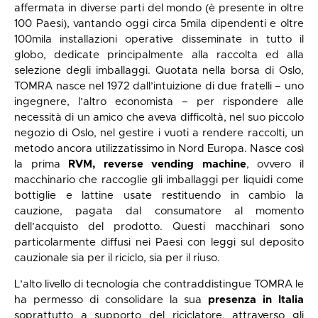
affermata in diverse parti del mondo (è presente in oltre
100 Paesi), vantando oggi circa 5mila dipendenti e oltre
100mila installazioni operative disseminate in tutto il
globo, dedicate principalmente alla raccolta ed alla
selezione degli imballaggi. Quotata nella borsa di Oslo,
TOMRA nasce nel 1972 dall’intuizione di due fratelli – uno
ingegnere, l’altro economista – per rispondere alle
necessità di un amico che aveva difficoltà, nel suo piccolo
negozio di Oslo, nel gestire i vuoti a rendere raccolti, un
metodo ancora utilizzatissimo in Nord Europa. Nasce così
la prima
RVM, reverse vending machine
, ovvero il
macchinario che raccoglie gli imballaggi per liquidi come
bottiglie e lattine usate restituendo in cambio la
cauzione, pagata dal consumatore al momento
dell’acquisto del prodotto. Questi macchinari sono
particolarmente diffusi nei Paesi con leggi sul deposito
cauzionale sia per il riciclo, sia per il riuso.
L’alto livello di tecnologia che contraddistingue TOMRA le
ha permesso di consolidare la sua
presenza in Italia
soprattutto a supporto del riciclatore, attraverso gli