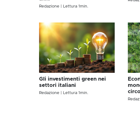
Redaz
Redazione
| Lettura
1
min.
Gli investimenti green nei
Econ
settori italiani
mond
circo
Redazione
| Lettura
1
min.
Redaz