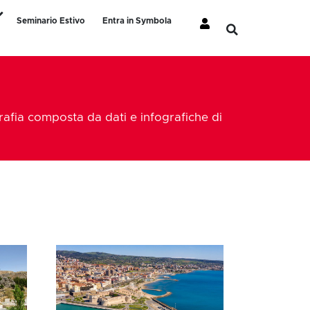
Seminario Estivo
Entra in Symbola
rafia composta da dati e infografiche di