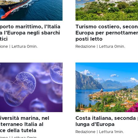
porto marittimo, l’Italia
Turismo costiero, secon
a l’Europa negli sbarchi
Europa per pernottamen
tici
posti letto
ione
| Lettura
0
min.
Redazione
| Lettura
0
min.
iversità marina, nel
Costa italiana, seconda 
terraneo Italia al
lunga d’Europa
ice della tutela
Redazione
| Lettura
1
min.