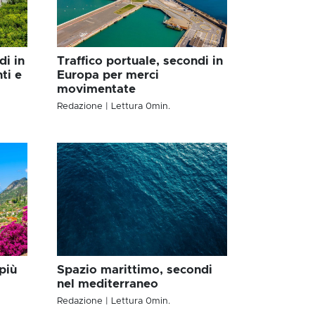
di in
Traffico portuale, secondi in
ti e
Europa per merci
movimentate
Redazione
| Lettura
0
min.
più
Spazio marittimo, secondi
nel mediterraneo
Redazione
| Lettura
0
min.