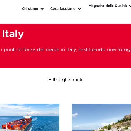
Magazine delle Qualità
Chi siamo
Cosa facciamo
Italy
 punti di forza del made in Italy, restituendo una fotog
Filtra gli snack