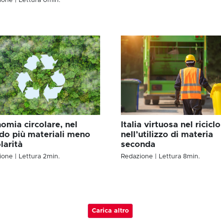
ione
| Lettura
0
min.
omia circolare, nel
Italia virtuosa nel riciclo
o più materiali meno
nell’utilizzo di materia
larità
seconda
ione
| Lettura
2
min.
Redazione
| Lettura
8
min.
Carica altro