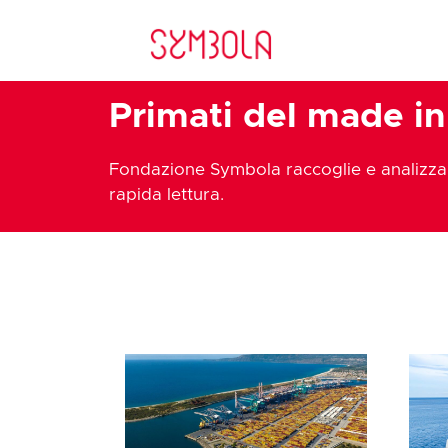
Primati del made in 
Fondazione Symbola raccoglie e analizza i
rapida lettura.