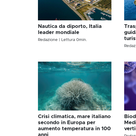
Nautica da diporto, Italia
Tras
leader mondiale
guid
turis
Redazione
| Lettura
0
min.
Redaz
Crisi climatica, mare italiano
Biod
secondo in Europa per
Medi
aumento temperatura in 100
vert
anni