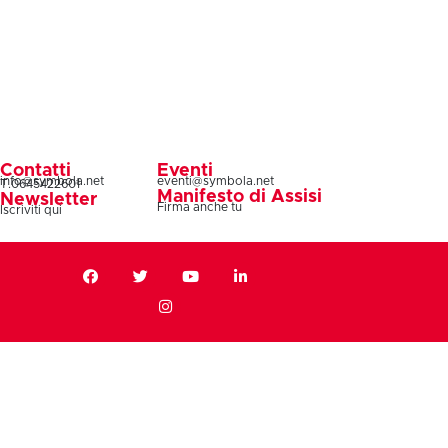
Contatti
Eventi
info@symbola.net
eventi@symbola.net
T.0645422601
Manifesto di Assisi
Newsletter
Firma anche tu
Iscriviti qui