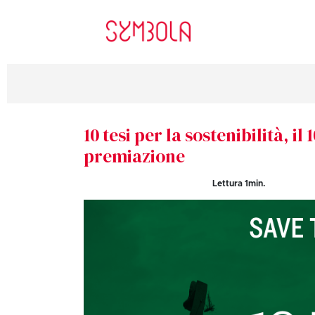
10 tesi per la sostenibilità, il
premiazione
Lettura
1
min.