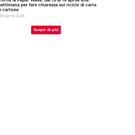
Torna la Paper Week: dal 13 al 19 aprile una
settimana per fare chiarezza sul riciclo di carta
e cartone
09 Aprile 2026
Scopri di più