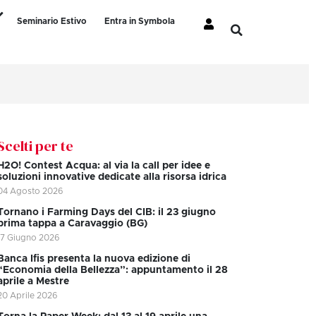
Seminario Estivo
Entra in Symbola
Scelti per te
H2O! Contest Acqua: al via la call per idee e
soluzioni innovative dedicate alla risorsa idrica
04 Agosto 2026
Tornano i Farming Days del CIB: il 23 giugno
prima tappa a Caravaggio (BG)
17 Giugno 2026
Banca Ifis presenta la nuova edizione di
“Economia della Bellezza”: appuntamento il 28
aprile a Mestre
20 Aprile 2026