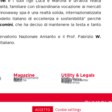
fei
e i suoi figli Luca e Martina è un'altra realtà
ità, familiare con straordinaria vocazione ai mercati
 Innovaway spa è una realtà solida, internazionalizzata
ello italiano di eccellenza e sostenibilità” perché
acomini
, che ha deciso di mantenere la testa e tanto
rvatorio Nazionale Amianto e il Prof. Fabrizio
W.
taliano.
Magazine
Utility & Legals
)
Approfondimenti
Team
)
Snack
Cookie Policy
Storie
Privacy Policy
Rubriche
Privacy Newsletter
News
Statuto
Bilanci
Trasparenza
Lazio 20C, 00187 Roma – codice fiscale e partita IVA
Cookie settings
ACCETTO