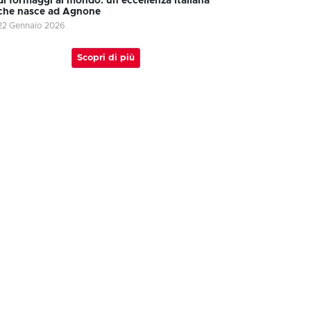
di formaggi al mondo: un’eccellenza italiana
che nasce ad Agnone
22 Gennaio 2026
Scopri di più