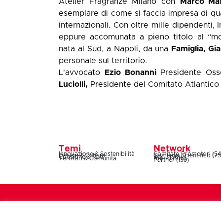
Atelier Fragranze Milano con
Marco Maf
esemplare di come si faccia impresa di qual
internazionali. Con oltre mille dipendenti,
eppure accomunata a pieno titolo al “mod
nata al Sud, a Napoli, da una
Famiglia, Gi
personale sul territorio.
L'avvocato
Ezio Bonanni
Presidente Osse
Luciolli,
Presidente del Comitato Atlantico I
Temi
Network
Innovazione & Sostenibilità
Comitato Promotori (54
Design & Cultura
Comitato Scientifico (73
Coesione & Reti
Soci (160)
Territori & Comunità
Autori (106)
Partner (139)
Symbola – Fondazione per le qualità italiane – Via 
n°08180541008