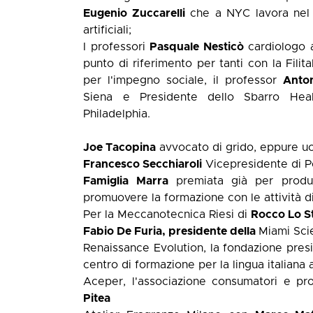
Eugenio Zuccarelli
che a NYC lavora nel 
artificiali;
I professori
Pasquale Nesticò
cardiologo 
punto di riferimento per tanti con la Filit
per l'impegno sociale, il professor
Anto
Siena e Presidente dello Sbarro Heal
Philadelphia.
Joe Tacopina
avvocato di grido, eppure uo
Francesco Secchiaroli
Vicepresidente di P
Famiglia Marra
premiata già per produr
promuovere la formazione con le attività di
Per la Meccanotecnica Riesi di
Rocco Lo S
Fabio De Furia, presidente della
Miami Scie
Renaissance Evolution, la fondazione pre
centro di formazione per la lingua italiana
Aceper, l'associazione consumatori e pr
Pitea