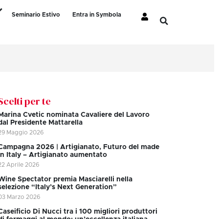
Seminario Estivo
Entra in Symbola
Scelti per te
Marina Cvetic nominata Cavaliere del Lavoro
dal Presidente Mattarella
29 Maggio 2026
Campagna 2026 | Artigianato, Futuro del made
in Italy – Artigianato aumentato
22 Aprile 2026
Wine Spectator premia Masciarelli nella
selezione “Italy’s Next Generation”
03 Marzo 2026
Caseificio Di Nucci tra i 100 migliori produttori