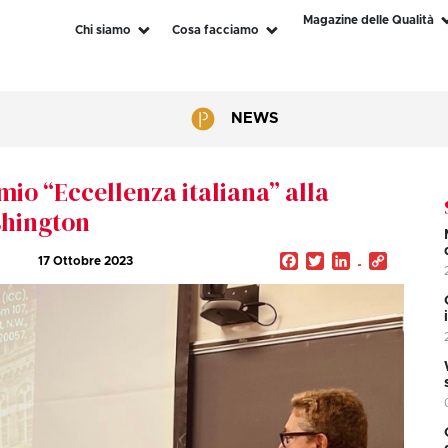
Magazine delle Qualità
Chi siamo
Cosa facciamo
NEWS
io “Eccellenza italiana” alla
shington
Facebook
Twitter
LinkedIn
Copy
17 Ottobre 2023
Link