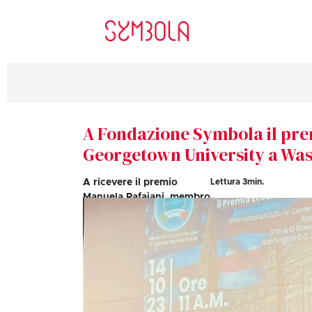
A Fondazione Symbola il prem
Georgetown University a Wa
A ricevere il premio
Lettura
3
min.
Manuela Rafaiani, membro
del CDA e del Comitato
Scientifico di Symbola