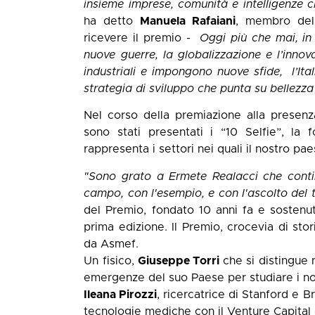
insieme imprese, comunità e intelligenze c
ha detto
Manuela Rafaiani
, membro de
ricevere il premio -
Oggi più che mai, in
nuove guerre, la globalizzazione e l’inno
industriali e impongono nuove sfide, l’It
strategia di sviluppo che punta su bellezza 
Nel corso della premiazione alla presenza
sono stati presentati i “10 Selfie”, la 
rappresenta i settori nei quali il nostro pa
"Sono grato a Ermete Realacci che conti
campo, con l'esempio, e con l'ascolto del t
del Premio, fondato 10 anni fa e sostenuto
prima edizione. Il Premio, crocevia di sto
da Asmef.
Un fisico,
Giuseppe Torri
che si distingue 
emergenze del suo Paese per studiare i no
Ileana Pirozzi
, ricercatrice di Stanford e 
tecnologie mediche con il Venture Capital 