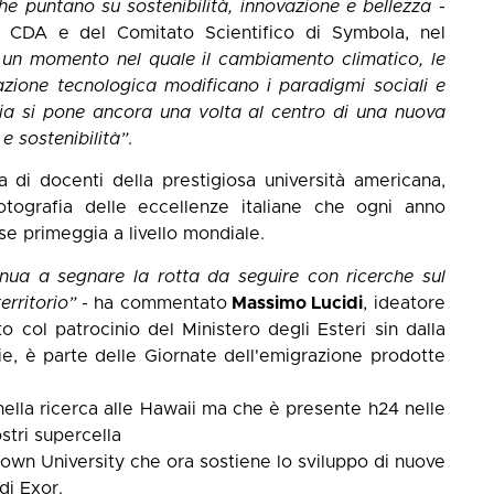
he puntano su sostenibilità, innovazione e bellezza
-
l CDA e del
Comitato Scientifico
di Symbola, nel
 un momento nel quale il cambiamento climatico, le
vazione tecnologica modificano i paradigmi sociali e
alia si pone ancora una volta al centro di una nuova
e sostenibilità”
.
 di docenti della prestigiosa università americana,
fotografia delle eccellenze italiane che ogni anno
ese primeggia a livello mondiale.
nua a segnare la rotta da seguire con ricerche sul
erritorio”
- ha commentato
Massimo Lucidi
, ideatore
 col patrocinio del Ministero degli Esteri sin dalla
rie, è parte delle Giornate dell'emigrazione prodotte
nella ricerca alle Hawaii ma che è presente h24 nelle
stri supercella
Brown University che ora sostiene lo sviluppo di nuove
di Exor.