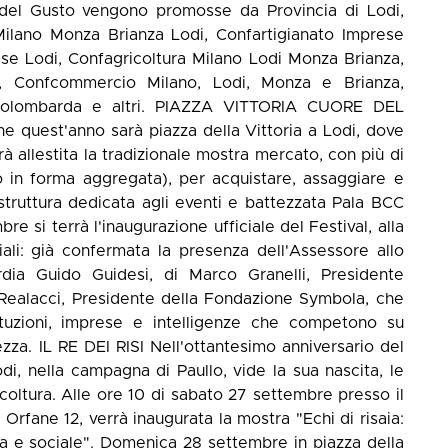
e del Gusto vengono promosse da Provincia di Lodi,
lano Monza Brianza Lodi, Confartigianato Imprese
ese Lodi, Confagricoltura Milano Lodi Monza Brianza,
a, Confcommercio Milano, Lodi, Monza e Brianza,
solombarda e altri. PIAZZA VITTORIA CUORE DEL
 quest'anno sarà piazza della Vittoria a Lodi, dove
rrà allestita la tradizionale mostra mercato, con più di
o in forma aggregata), per acquistare, assaggiare e
truttura dedicata agli eventi e battezzata Pala BCC
re si terrà l'inaugurazione ufficiale del Festival, alla
iali: già confermata la presenza dell'Assessore allo
ia Guido Guidesi, di Marco Granelli, Presidente
 Realacci, Presidente della Fondazione Symbola, che
stituzioni, imprese e intelligenze che competono su
ezza. IL RE DEI RISI Nell'ottantesimo anniversario del
odi, nella campagna di Paullo, vide la sua nascita, le
coltura. Alle ore 10 di sabato 27 settembre presso il
 Orfane 12, verrà inaugurata la mostra "Echi di risaia:
la e sociale". Domenica 28 settembre in piazza della