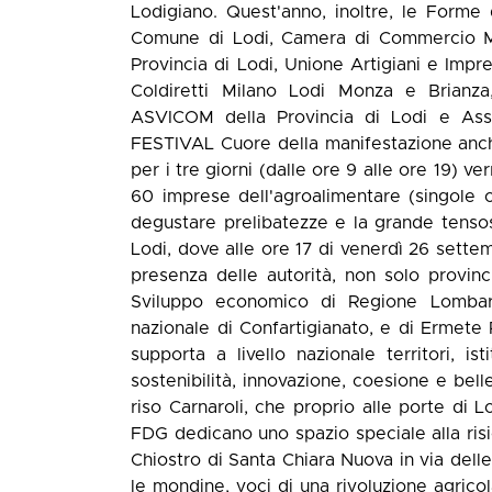
Lodigiano. Quest'anno, inoltre, le Form
Comune di Lodi, Camera di Commercio Mi
Provincia di Lodi, Unione Artigiani e Impr
Coldiretti Milano Lodi Monza e Brianz
ASVICOM della Provincia di Lodi e As
FESTIVAL Cuore della manifestazione anche
per i tre giorni (dalle ore 9 alle ore 19) ve
60 imprese dell'agroalimentare (singole 
degustare prelibatezze e la grande tensos
Lodi, dove alle ore 17 di venerdì 26 settemb
presenza delle autorità, non solo provinc
Sviluppo economico di Regione Lombard
nazionale di Confartigianato, e di Ermete
supporta a livello nazionale territori, i
sostenibilità, innovazione, coesione e bell
riso Carnaroli, che proprio alle porte di L
FDG dedicano uno spazio speciale alla risi
Chiostro di Santa Chiara Nuova in via delle
le mondine, voci di una rivoluzione agrico