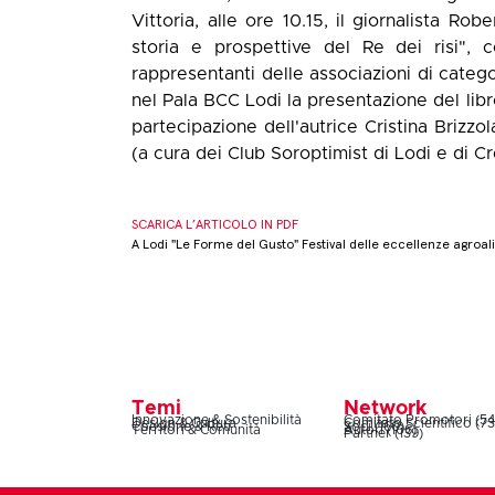
Vittoria, alle ore 10.15, il giornalista Ro
storia e prospettive del Re dei risi", 
rappresentanti delle associazioni di categ
nel Pala BCC Lodi la presentazione del lib
partecipazione dell'autrice Cristina Brizzol
(a cura dei Club Soroptimist di Lodi e di C
SCARICA L’ARTICOLO IN PDF
A Lodi "Le Forme del Gusto" Festival delle eccellenze agroa
Temi
Network
Innovazione & Sostenibilità
Comitato Promotori (54
Design & Cultura
Comitato Scientifico (73
Coesione & Reti
Soci (160)
Territori & Comunità
Autori (106)
Partner (139)