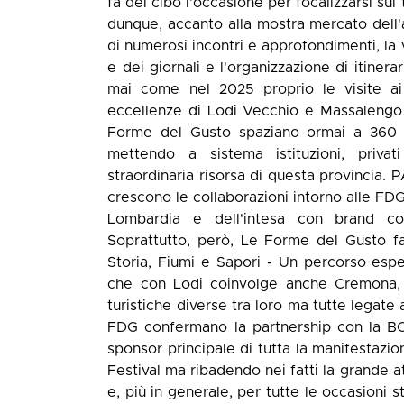
fa del cibo l'occasione per focalizzarsi sul 
dunque, accanto alla mostra mercato dell'a
di numerosi incontri e approfondimenti, la v
e dei giornali e l'organizzazione di itinerari
mai come nel 2025 proprio le visite ai 
eccellenze di Lodi Vecchio e Massalengo 
Forme del Gusto spaziano ormai a 360 grad
mettendo a sistema istituzioni, priva
straordinaria risorsa di questa provinc
crescono le collaborazioni intorno alle FDG
Lombardia e dell'intesa con brand co
Soprattutto, però, Le Forme del Gusto f
Storia, Fiumi e Sapori - Un percorso esper
che con Lodi coinvolge anche Cremona, 
turistiche diverse tra loro ma tutte legate 
FDG confermano la partnership con la BC
sponsor principale di tutta la manifestazio
Festival ma ribadendo nei fatti la grande a
e, più in generale, per tutte le occasioni