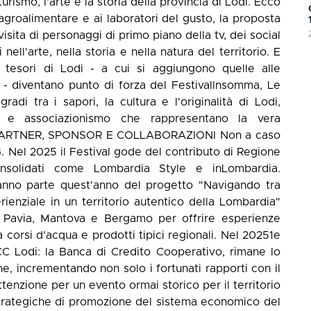
turismo, l'arte e la storia della provincia di Lodi. Ecco
groalimentare e ai laboratori del gusto, la proposta
isita di personaggi di primo piano della tv, dei social
 nell'arte, nella storia e nella natura del territorio. E
tesori di Lodi - a cui si aggiungono quelle alle
- diventano punto di forza del Festivallnsomma, Le
i tra i sapori, la cultura e l'originalità di Lodi,
ti e associazionismo che rappresentano la vera
ia. PARTNER, SPONSOR E COLLABORAZIONI Non a caso
. Nel 2025 il Festival gode del contributo di Regione
nsolidati come Lombardia Style e inLombardia.
anno parte quest'anno del progetto "Navigando tra
ienziale in un territorio autentico della Lombardia"
Pavia, Mantova e Bergamo per offrire esperienze
a corsi d'acqua e prodotti tipici regionali. Nel 20251e
C Lodi: la Banca di Credito Cooperativo, rimane lo
ne, incrementando non solo i fortunati rapporti con il
ttenzione per un evento ormai storico per il territorio
 strategiche di promozione del sistema economico del