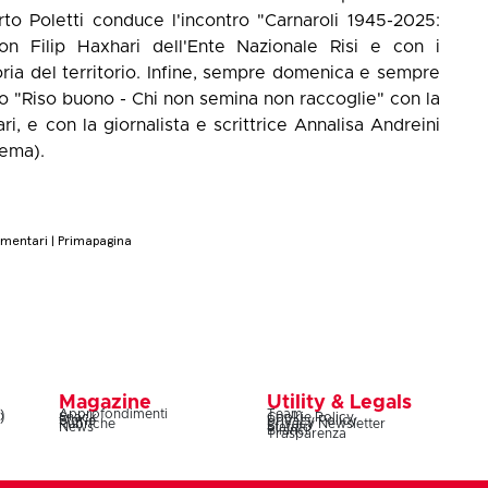
berto Poletti conduce l'incontro "Carnaroli 1945-2025:
con Filip Haxhari dell'Ente Nazionale Risi e con i
oria del territorio. Infine, sempre domenica e sempre
ro "Riso buono - Chi non semina non raccoglie" con la
ari, e con la giornalista e scrittrice Annalisa Andreini
rema).
limentari | Primapagina
Magazine
Utility & Legals
)
Approfondimenti
Team
)
Snack
Cookie Policy
Storie
Privacy Policy
Rubriche
Privacy Newsletter
News
Statuto
Bilanci
Trasparenza