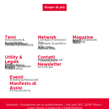
Scopri di più
Temi
Network
Magazine
Innovazione &
Comitato Promotori
Approfondimenti
Snack
Storie
Rubriche
Sostenibilità
(54)
News
Design & Cultura
Comitato Scientifico
Coesione & Reti
Territori & Comunità
(73)
Soci (160)
Autori (106)
Partner (139)
Utility &
Contatti
info@symbola.net
T.0645422601
Legals
Newsletter
Team
Cookie Policy
Privacy Policy
Privacy Newsletter
Iscriviti qui
Statuto
Bilanci
Trasparenza
Eventi
eventi@symbola.net
Manifesto di
Assisi
Firma anche tu
Symbola – Fondazione per le qualità italiane – Via Lazio 20C, 00187 Roma –
codice fiscale e partita IVA n°08180541008