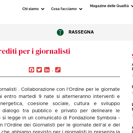
Magazine delle Qualità
Chi siamo
Cosa facciamo
RASSEGNA
editi per i giornalisti
Facebook
Twitter
LinkedIn
Copy
Link
ornalisti . Collaborazione con l'Ordine per le giornate
oni entro martedì 9 nate si alterneranno interventi e
energetica, coesione sociale, cultura e sviluppo
di dialogo tra pubblico e privato per delineare le
- si legge in un comunicato di Fondazione Symbola -
 l'Ordine dei Giornalisti per le giornate dell'al e del
i che abbiamo previsto per i giornalisti in presenza la