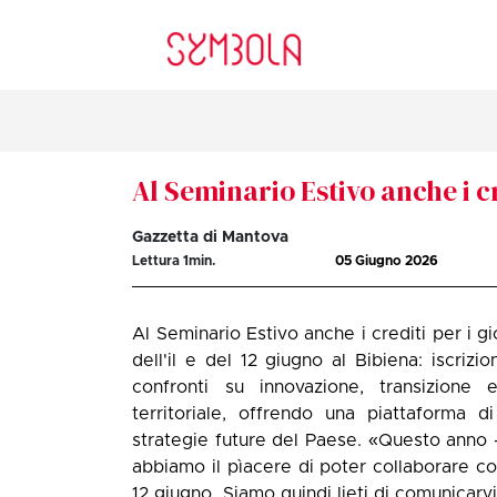
Al Seminario Estivo anche i cr
Gazzetta di Mantova
Lettura
1
min.
05 Giugno 2026
Al Seminario Estivo anche i crediti per i gi
dell'il e del 12 giugno al Bibiena: iscrizi
confronti su innovazione, transizione 
territoriale, offrendo una piattaforma 
strategie future del Paese. «Questo anno 
abbiamo il pìacere di poter collaborare con
12 giugno. Siamo quindi lieti di comunicarv