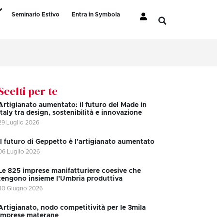
Seminario Estivo
Entra in Symbola
Scelti per te
Artigianato aumentato: il futuro del Made in
Italy tra design, sostenibilità e innovazione
29 Luglio 2026
II futuro di Geppetto è l’artigianato aumentato
06 Luglio 2026
Le 825 imprese manifatturiere coesive che
tengono insieme l’Umbria produttiva
30 Giugno 2026
Artigianato, nodo competitività per le 3mila
imprese materane