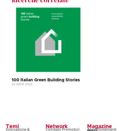
100 Italian Green Building Stories
22 Aprile 2022
Temi
Network
Magazine
Innovazione &
Comitato Promotori
Approfondimenti
Snack