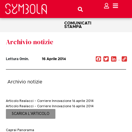
COMUNICATI
STAMPA
Archivio notizie
Facebook
Twitter
Linked
C
Lettura
0
min.
16 Aprile 2014
Li
Archivio notizie
Articolo Realacci - Corriere Innovazione 16 aprile 2014
Articolo Realacci - Corriere Innovazione 16 aprile 2014
SCARICA L'ARTICOLO
Caprai Panorama