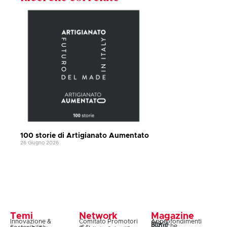
100 storie di Artigianato Aumentato
26 Giugno 2026
Temi
Network
Magazine
Innovazione &
Comitato Promotori
Approfondimenti
Snack
Storie
Rubriche