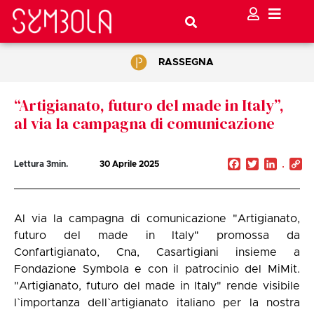
RASSEGNA
“Artigianato, futuro del made in Italy”,
al via la campagna di comunicazione
Facebook
Twitter
Linked
C
Lettura
3
min.
30 Aprile 2025
Li
Al via la campagna di comunicazione "Artigianato,
futuro del made in Italy" promossa da
Confartigianato, Cna, Casartigiani insieme a
Fondazione Symbola e con il patrocinio del MiMit.
"Artigianato, futuro del made in Italy" rende visibile
l`importanza dell`artigianato italiano per la nostra