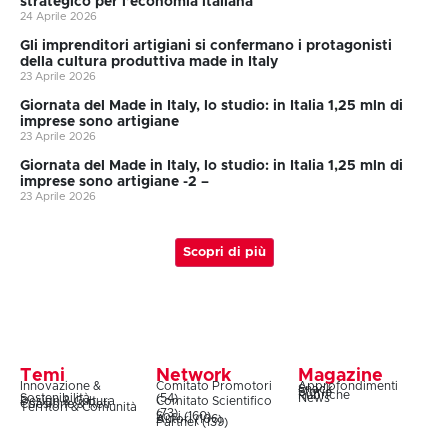
strategico per l’economia italiana
24 Aprile 2026
Gli imprenditori artigiani si confermano i protagonisti
della cultura produttiva made in Italy
23 Aprile 2026
Giornata del Made in Italy, lo studio: in Italia 1,25 mln di
imprese sono artigiane
23 Aprile 2026
Giornata del Made in Italy, lo studio: in Italia 1,25 mln di
imprese sono artigiane -2 –
23 Aprile 2026
Scopri di più
Temi
Network
Magazine
Innovazione &
Comitato Promotori
Approfondimenti
Snack
Storie
Rubriche
Sostenibilità
(54)
News
Design & Cultura
Comitato Scientifico
Coesione & Reti
Territori & Comunità
(73)
Soci (160)
Autori (106)
Partner (139)