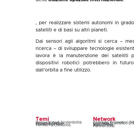
, per realizzare sistemi autonomi in grad
satelliti e di basi su altri pianeti.
Dai sensori agli algoritmi si cerca – med
ricerca – di sviluppare tecnologie esisten
lavora è la manutenzione dei satelliti p
dispositivi robotici potrebbero in futuro 
dall’orbita a fine utilizzo.
Temi
Network
Innovazione & Sostenibilità
Comitato Promotori (54
Design & Cultura
Comitato Scientifico (73
Coesione & Reti
Soci (160)
Territori & Comunità
Autori (106)
Partner (139)