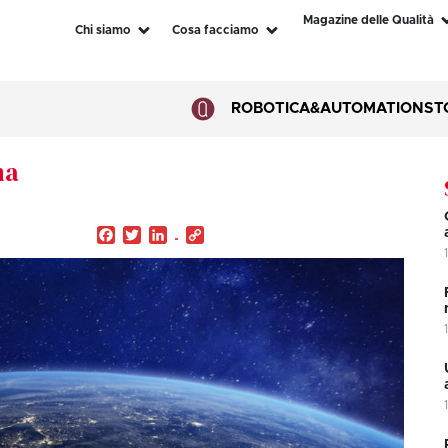
Magazine delle Qualità
Chi siamo
Cosa facciamo
ROBOTICA&AUTOMATION
ST
na
Facebook
Twitter
LinkedIn
Copy
Link