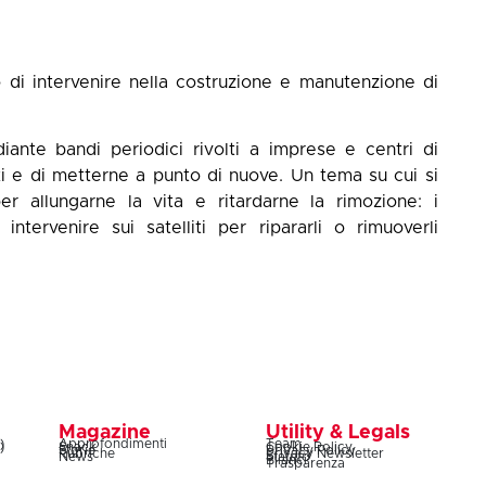
o di intervenire nella costruzione e manutenzione di
iante bandi periodici rivolti a imprese e centri di
ti e di metterne a punto di nuove. Un tema su cui si
er allungarne la vita e ritardarne la rimozione: i
intervenire sui satelliti per ripararli o rimuoverli
Magazine
Utility & Legals
)
Approfondimenti
Team
)
Snack
Cookie Policy
Storie
Privacy Policy
Rubriche
Privacy Newsletter
News
Statuto
Bilanci
Trasparenza