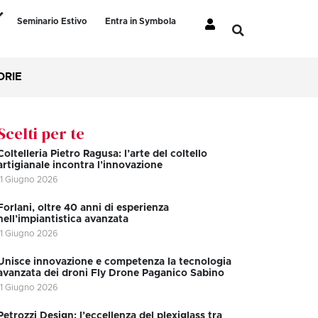
Seminario Estivo
Entra in Symbola
ORIE
Scelti per te
Coltelleria Pietro Ragusa: l’arte del coltello
artigianale incontra l’innovazione
11 Giugno 2026
Forlani, oltre 40 anni di esperienza
nell’impiantistica avanzata
11 Giugno 2026
Unisce innovazione e competenza la tecnologia
avanzata dei droni Fly Drone Paganico Sabino
11 Giugno 2026
Petrozzi Design: l’eccellenza del plexiglass tra