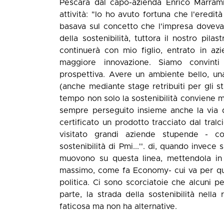
Pescara dal capo-azienda Enrico Marrami
attività: "Io ho avuto fortuna che l'eredit
basava sul concetto che l'impresa doveva 
della sostenibilità, tuttora il nostro pila
continuerà con mio figlio, entrato in a
maggiore innovazione. Siamo convinti
prospettiva. Avere un ambiente bello, una 
(anche mediante stage retribuiti per gli st
tempo non solo la sostenibilità conviene m
sempre perseguito insieme anche la via de
certificato un prodotto tracciato dal tralci
visitato grandi aziende stupende - 
sostenibilità di Pmi...''. di, quando invec
muovono su questa linea, mettendola in 
massimo, come fa Economy- cui va per que
politica. Ci sono scorciatoie che alcuni
parte, la strada della sostenibilità nella 
faticosa ma non ha alternative.