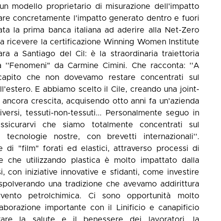
n modello proprietario di misurazione dell'impatto
rare concretamente l'impatto generato dentro e fuori
tata la prima banca italiana ad aderire alla Net-Zero
no a ricevere la certificazione Winning Women Institute
a a Santiago del Cil: è la straordinaria traiettoria
a ''Fenomeni" da Carmine Cimini. Che racconta: ''A
 capito che non dovevamo restare concentrati sul
estero. E abbiamo scelto il Cile, creando una joint-
 ancora crescita, acquisendo otto anni fa un'azienda
versi, tessuti-non-tessuti... Personalmente seguo in
sicurarvi che siamo totalmente concentrati sul
ecnologie nostre, con brevetti internazionali''.
 di "film" forati ed elastici, attraverso processi di
e che utilizzando plastica è molto impattato dalla
 con iniziative innovative e sfidanti, come investire
 rispolverando una tradizione che avevamo addirittura
vento petrolchimica. Ci sono opportunità molto
aborazione importante con il Linificio e canapificio
rare la salute e il benessere dei lavoratori, la