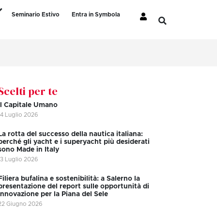
Seminario Estivo
Entra in Symbola
Scelti per te
Il Capitale Umano
14 Luglio 2026
La rotta del successo della nautica italiana:
perché gli yacht e i superyacht più desiderati
sono Made in Italy
13 Luglio 2026
Filiera bufalina e sostenibilità: a Salerno la
presentazione del report sulle opportunità di
innovazione per la Piana del Sele
22 Giugno 2026