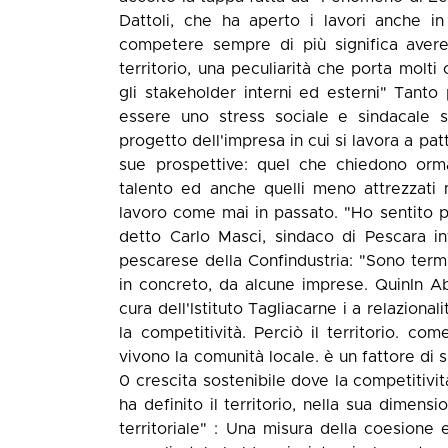
Dattoli, che ha aperto i lavori anche i
competere sempre di più significa avere
territorio, una peculiarità che porta molti
gli stakeholder interni ed esterni" Tanto
essere uno stress sociale e sindacale s
progetto dell'impresa in cui si lavora a patt
sue prospettive: quel che chiedono orm
talento ed anche quelli meno attrezzati 
lavoro come mai in passato. "Ho sentito pa
detto Carlo Masci, sindaco di Pescara i
pescarese della Confindustria: "Sono termi
in concreto, da alcune imprese. QuinIn A
cura dell'Istituto Tagliacarne i a relazional
la competitività. Perciò il territorio. co
vivono la comunità locale. è un fattore di
0 crescita sostenibile dove la competitivit
ha definito il territorio, nella sua dimensi
territoriale" : Una misura della coesione