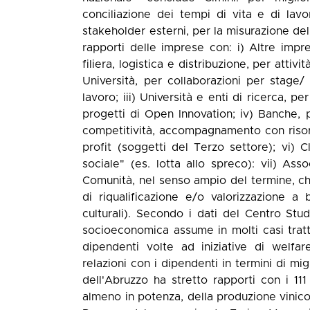
conciliazione dei tempi di vita e di lavo
stakeholder esterni, per la misurazione de
rapporti delle imprese con: i) Altre impr
filiera, logistica e distribuzione, per attiv
Università, per collaborazioni per stage/ t
lavoro; iii) Università e enti di ricerca, pe
progetti di Open Innovation; iv) Banche, pe
competitività, accompagnamento con risor
profit (soggetti del Terzo settore); vi) C
sociale" (es. lotta allo spreco): vii) Associ
Comunità, nel senso ampio del termine, che
di riqualificazione e/o valorizzazione a
culturali). Secondo i dati del Centro St
socioeconomica assume in molti casi tratti 
dipendenti volte ad iniziative di welfa
relazioni con i dipendenti in termini di m
dell'Abruzzo ha stretto rapporti con i 111
almeno in potenza, della produzione vinic