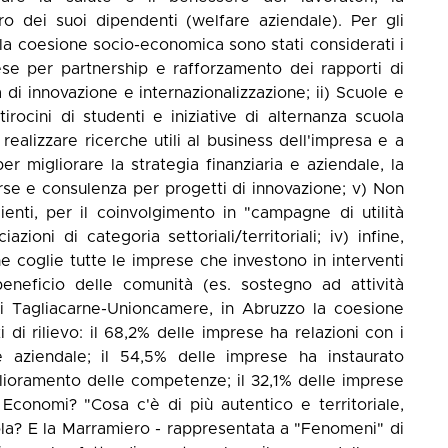
ro dei suoi dipendenti (welfare aziendale). Per gli
lla coesione socio-economica sono stati considerati i
ese per partnership e rafforzamento dei rapporti di
ità di innovazione e internazionalizzazione; ii) Scuole e
irocini di studenti e iniziative di alternanza scuola
r realizzare ricerche utili al business dell'impresa e a
r migliorare la strategia finanziaria e aziendale, la
se e consulenza per progetti di innovazione; v) Non
lienti, per il coinvolgimento in "campagne di utilità
azioni di categoria settoriali/territoriali; iv) infine,
 coglie tutte le imprese che investono in interventi
 beneficio delle comunità (es. sostegno ad attività
udi Tagliacarne-Unioncamere, in Abruzzo la coesione
di rilievo: il 68,2% delle imprese ha relazioni con i
re aziendale; il 54,5% delle imprese ha instaurato
iglioramento delle competenze; il 32,1% delle imprese
 Economi? "Cosa c'è di più autentico e territoriale,
ola? E la Marramiero - rappresentata a "Fenomeni" di