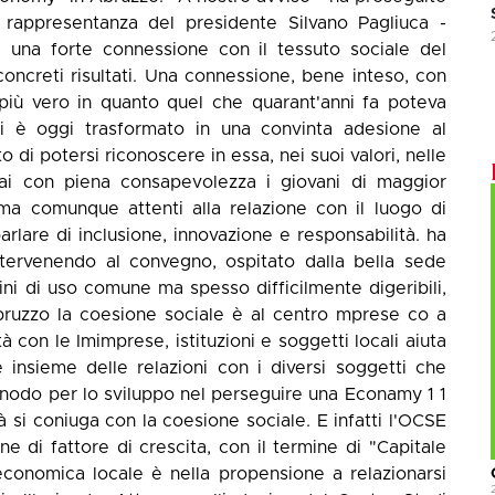
n rappresentanza del presidente Silvano Pagliuca -
 una forte connessione con il tessuto sociale del
 concreti risultati. Una connessione, bene inteso, con
 più vero in quanto quel che quarant'anni fa poteva
i è oggi trasformato in una convinta adesione al
o di potersi riconoscere in essa, nei suoi valori, nelle
ai con piena consapevolezza i giovani di maggior
ma comunque attenti alla relazione con il luogo di
rlare di inclusione, innovazione e responsabilità. ha
ntervenendo al convegno, ospitato dalla bella sede
ni di uso comune ma spesso difficilmente digeribili,
bruzzo la coesione sociale è al centro mprese co a
ità con le Imimprese, istituzioni e soggetti locali aiuta
me insieme delle relazioni con i diversi soggetti che
 snodo per lo sviluppo nel perseguire una Econamy 1 1
à si coniuga con la coesione sociale. E infatti l'OCSE
one di fattore di crescita, con il termine di "Capitale
 economica locale è nella propensione a relazionarsi