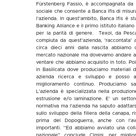
Fùrstenberg Fassio, è accompagnata da u
sociale che consente a Banca Ifis di misu
l'azienda. In quest'ambito, Banca Ifis è s
Banking Alliance e il primo istituto italia
per la parità di genere. Texol, da Pescar
compiuta da quest'azienda, 'raccontata' 
circa dieci anni dalla nascita abbiamo
mercato nazionale ma dovevamo andare all'
ventare che abbiamo acquisito in toto. Poi
in Basilicata dove produciamo materiali di
azienda ricerca e sviluppo e posso as
miglioramento continuo. Produciamo sa t
L'azienda è specializzata nella produzione
estrusione e/o laminazione. E' un settor
normativa ma l'azienda ha saputo adattarsi,
sullo sviluppo della filiera della canapa,
prima del Dopoguerra, anche con l'av
importanti. ''Ed abbiamo avviato una coll
nazionale" conclude Cimini. per miglio