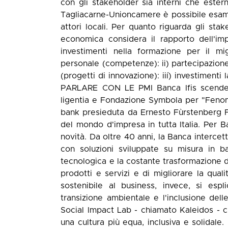
con gli stakeholder sia interni che estern
Tagliacarne-Unioncamere è possibile esamina
attori locali. Per quanto riguarda gli sta
economica considera il rapporto dell'imp
investimenti nella formazione per il mi
personale (competenze): ii) partecipazione
(progetti di innovazione): iií) investim
PARLARE CON LE PMI Banca Ifis scende 
ligentia e Fondazione Symbola per "Fenome
bank presieduta da Ernesto Fùrstenberg Fa
del mondo d'impresa in tutta Italia. Per B
novità. Da oltre 40 anni, la Banca interce
con soluzioni sviluppate su misura in ba
tecnologica e la costante trasformazione di
prodotti e servizi e di migliorare la quali
sostenibile al business, invece, si espl
transizione ambientale e l'inclusione del
Social Impact Lab - chiamato Kaleidos - c
una cultura più equa, inclusiva e solidale.