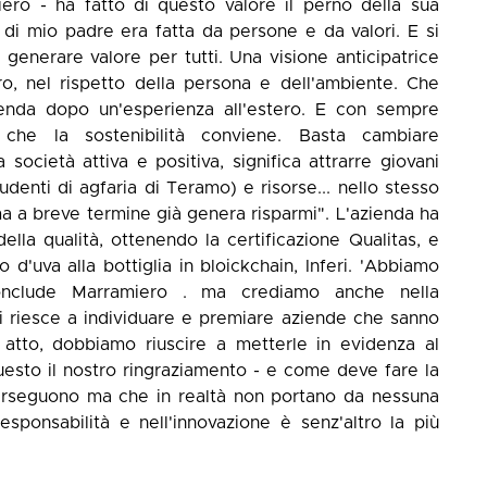
ero - ha fatto di questo valore il perno della sua
à di mio padre era fatta da persone e da valori. E si
generare valore per tutti. Una visione anticipatrice
stro, nel rispetto della persona e dell'ambiente. Che
zienda dopo un'esperienza all'estero. E con sempre
 che la sostenibilità conviene. Basta cambiare
società attiva e positiva, significa attrarre giovani
udenti di agfaria di Teramo) e risorse... nello stesso
a a breve termine già genera risparmi". L'azienda ha
lla qualità, ottenendo la certificazione Qualitas, e
o d'uva alla bottiglia in bloickchain, Inferi. 'Abbiamo
conclude Marramiero . ma crediamo anche nella
e si riesce a individuare e premiare aziende che sanno
atto, dobbiamo riuscire a metterle in evidenza al
sto il nostro ringraziamento - e come deve fare la
 perseguono ma che in realtà non portano da nessuna
responsabilità e nell'innovazione è senz'altro la più