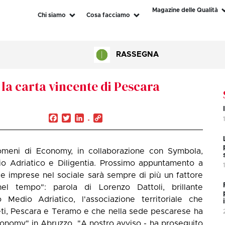
Magazine delle Qualità
Chi siamo
Cosa facciamo
RASSEGNA
 la carta vincente di Pescara
Facebook
Twitter
LinkedIn
Copy
Link
nomeni di Economy, in collaborazione con Symbola,
o Adriatico e Diligentia. Prossimo appuntamento a
e imprese nel sociale sarà sempre di più un fattore
el tempo": parola di Lorenzo Dattoli, brillante
 Medio Adriatico, l'associazione territoriale che
eti, Pescara e Teramo e che nella sede pescarese ha
onomy" in Abruzzo. "A nostro avviso - ha proseguito