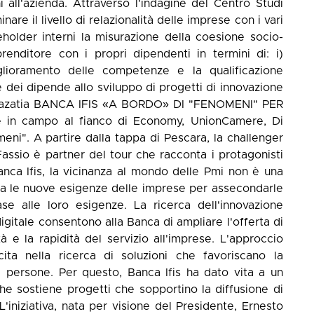
i all'azienda. Attraverso l'indagine del Centro Studi
re il livello di relazionalità delle imprese con i vari
keholder interni la misurazione della coesione socio-
renditore con i propri dipendenti in termini di: i)
glioramento delle competenze e la qualificazione
 dei dipende allo sviluppo di progetti di innovazione
enti lazatia BANCA IFIS «A BORDO» DI "FENOMENI" PER
in campo al fianco di Economy, UnionCamere, Di
ni". A partire dalla tappa di Pescara, la challenger
ssio è partner del tour che racconta i protagonisti
anca Ifis, la vicinanza al mondo delle Pmi non è una
tta le nuove esigenze delle imprese per assecondarle
se alle loro esigenze. La ricerca dell'innovazione
gitale consentono alla Banca di ampliare l'offerta di
tà e la rapidità del servizio all'imprese. L'approccio
icita nella ricerca di soluzioni che favoriscano la
le persone. Per questo, Banca Ifis ha dato vita a un
he sostiene progetti che sopportino la diffusione di
 L'iniziativa, nata per visione del Presidente, Ernesto