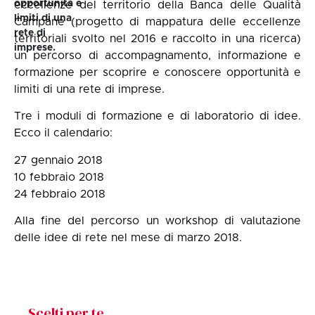
opportunità e
eccellenze del territorio della
Banca delle Qualità
limiti di una
Campane
(progetto di mappatura delle eccellenze
rete di
territoriali svolto nel 2016 e raccolto in una ricerca)
imprese.
un percorso di accompagnamento, informazione e
formazione per scoprire e conoscere opportunità e
limiti di una rete di imprese.
Tre i moduli di formazione e di laboratorio di idee.
Ecco il calendario:
27 gennaio 2018
10 febbraio 2018
24 febbraio 2018
Alla fine del percorso un workshop di valutazione
delle idee di rete nel mese di marzo 2018.
Scelti per te