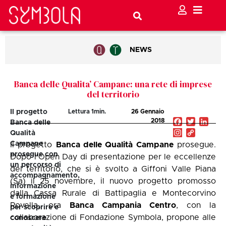
NEWS
Banca delle Qualita’ Campane: una rete di imprese
del territorio
Il progetto
Lettura
1
min.
26 Gennaio
2018
Facebook
Twitter
Link
Banca delle
Copy
Qualità
Link
Campane
Il progetto
Banca delle Qualità Campane
prosegue.
prosegue con
Dopo l'
Open Day
di presentazione per le eccellenze
un percorso di
del territorio, che si è svolto a Giffoni Valle Piana
accompagnamento,
(Sa) il 25 novembre, il nuovo progetto promosso
informazione
dalla Cassa Rurale di Battipaglia e Montecorvino
e formazione
Rovella, ora
Banca Campania Centro
, con la
per scoprire e
collaborazione di Fondazione Symbola, propone alle
conoscere