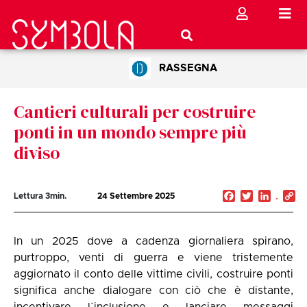
RASSEGNA
Cantieri culturali per costruire
ponti in un mondo sempre più
diviso
Facebook
Twitter
Linked
C
Lettura
3
min.
24 Settembre 2025
Li
In un 2025 dove a cadenza giornaliera spirano,
purtroppo, venti di guerra e viene tristemente
aggiornato il conto delle vittime civili, costruire ponti
significa anche dialogare con ciò che è distante,