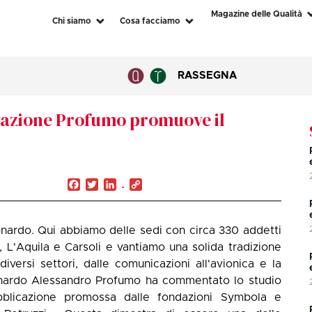
Magazine delle Qualità
Chi siamo
Cosa facciamo
RASSEGNA
ovazione Profumo promuove il
Facebook
Twitter
LinkedIn
Copy
Link
onardo. Qui abbiamo delle sedi con circa 330 addetti
ieti, L'Aquila e Carsoli e vantiamo una solida tradizione
diversi settori, dalle comunicazioni all'avionica e la
eonardo Alessandro Profumo ha commentato lo studio
bblicazione promossa dalle fondazioni Symbola e