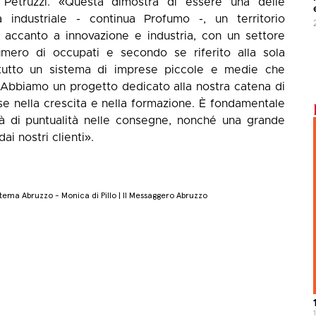
m Petruzzi. «Questa dimostra di essere una delle
tà industriale - continua Profumo -, un territorio
i accanto a innovazione e industria, con un settore
umero di occupati e secondo se riferito alla sola
 tutto un sistema di imprese piccole e medie che
a. Abbiamo un progetto dedicato alla nostra catena di
e nella crescita e nella formazione. È fondamentale
 di puntualità nelle consegne, nonché una grande
ai nostri clienti».
tema Abruzzo - Monica di Pillo | Il Messaggero Abruzzo