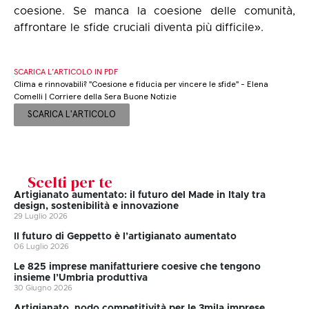
coesione. Se manca la coesione delle comunità,
affrontare le sfide cruciali diventa più difficile».
SCARICA L’ARTICOLO IN PDF
Clima e rinnovabili? "Coesione e fiducia per vincere le sfide" - Elena
Comelli | Corriere della Sera Buone Notizie
SCARICA L'ARTICOLO
Scelti per te
Artigianato aumentato: il futuro del Made in Italy tra
design, sostenibilità e innovazione
29 Luglio 2026
II futuro di Geppetto è l’artigianato aumentato
06 Luglio 2026
Le 825 imprese manifatturiere coesive che tengono
insieme l’Umbria produttiva
30 Giugno 2026
Artigianato, nodo competitività per le 3mila imprese