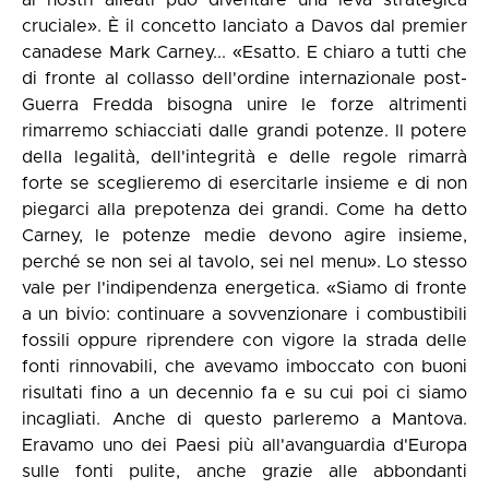
ai nostri alleati può diventare una leva strategica
cruciale». È il concetto lanciato a Davos dal premier
canadese Mark Carney... «Esatto. E chiaro a tutti che
di fronte al collasso dell'ordine internazionale post-
Guerra Fredda bisogna unire le forze altrimenti
rimarremo schiacciati dalle grandi potenze. Il potere
della legalità, dell'integrità e delle regole rimarrà
forte se sceglieremo di esercitarle insieme e di non
piegarci alla prepotenza dei grandi. Come ha detto
Carney, le potenze medie devono agire insieme,
perché se non sei al tavolo, sei nel menu». Lo stesso
vale per l'indipendenza energetica. «Siamo di fronte
a un bivio: continuare a sovvenzionare i combustibili
fossili oppure riprendere con vigore la strada delle
fonti rinnovabili, che avevamo imboccato con buoni
risultati fino a un decennio fa e su cui poi ci siamo
incagliati. Anche di questo parleremo a Mantova.
Eravamo uno dei Paesi più all'avanguardia d'Europa
sulle fonti pulite, anche grazie alle abbondanti