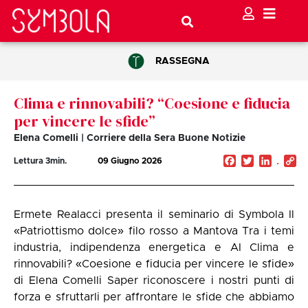
RASSEGNA
Clima e rinnovabili? “Coesione e fiducia
per vincere le sfide”
Elena Comelli | Corriere della Sera Buone Notizie
Facebook
Twitter
Linked
C
Lettura
3
min.
09 Giugno 2026
Li
Ermete Realacci presenta il seminario di Symbola Il
«Patriottismo dolce» filo rosso a Mantova Tra i temi
industria, indipendenza energetica e AI Clima e
rinnovabili? «Coesione e fiducia per vincere le sfide»
di Elena Comelli Saper riconoscere i nostri punti di
forza e sfruttarli per affrontare le sfide che abbiamo