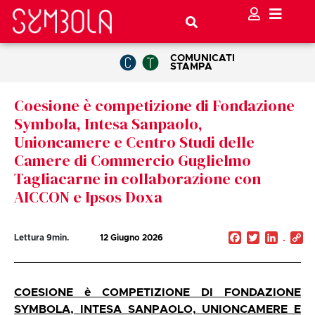
COMUNICATI
STAMPA
Coesione è competizione di Fondazione
Symbola, Intesa Sanpaolo,
Unioncamere e Centro Studi delle
Camere di Commercio Guglielmo
Tagliacarne in collaborazione con
AICCON e Ipsos Doxa
Facebook
Twitter
Linked
C
Lettura
9
min.
12 Giugno 2026
Li
COESIONE è COMPETIZIONE DI FONDAZIONE
SYMBOLA, INTESA SANPAOLO, UNIONCAMERE E