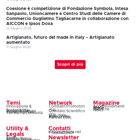
Coesione è competizione di Fondazione Symbola, Intesa
Sanpaolo, Unioncamere e Centro Studi delle Camere di
Commercio Guglielmo Tagliacarne in collaborazione con
AICCON e Ipsos Doxa
12 Giugno 2026
Artigianato, futuro del made in Italy – Artigianato
aumentato
11 Giugno 2026
Scopri di più
Temi
Network
Magazine
Innovazione &
Comitato Promotori
Approfondimenti
Snack
Storie
Rubriche
Sostenibilità
(54)
News
Design & Cultura
Comitato Scientifico
Coesione & Reti
Territori & Comunità
(73)
Soci (160)
Autori (106)
Partner (139)
Utility &
Contatti
info@symbola.net
T.0645422601
Legals
Newsletter
Team
Cookie Policy
Privacy Policy