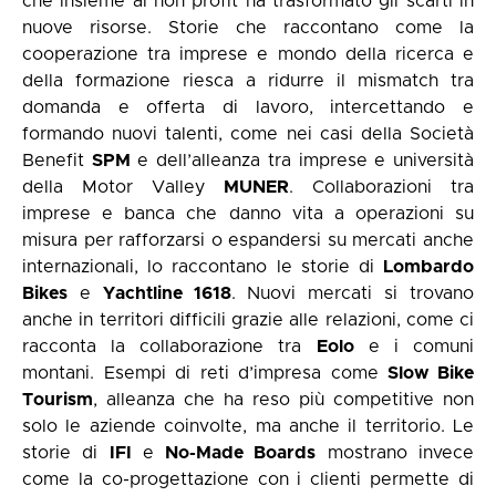
che insieme al non profit ha trasformato gli scarti in
nuove risorse. Storie che raccontano come la
cooperazione tra imprese e mondo della ricerca e
della formazione riesca a ridurre il mismatch tra
domanda e offerta di lavoro, intercettando e
formando nuovi talenti, come nei casi della Società
Benefit
SPM
e dell’alleanza tra imprese e università
della Motor Valley
MUNER
. Collaborazioni tra
imprese e banca che danno vita a operazioni su
misura per rafforzarsi o espandersi su mercati anche
internazionali, lo raccontano le storie di
Lombardo
Bikes
e
Yachtline 1618
. Nuovi mercati si trovano
anche in territori difficili grazie alle relazioni, come ci
racconta la collaborazione tra
Eolo
e i comuni
montani. Esempi di reti d’impresa come
Slow Bike
Tourism
, alleanza che ha reso più competitive non
solo le aziende coinvolte, ma anche il territorio. Le
storie di
IFI
e
No-Made Boards
mostrano invece
come la co-progettazione con i clienti permette di