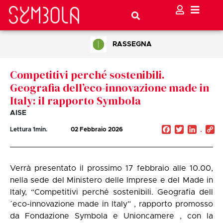
RASSEGNA
Competitivi perché sostenibili.
Geografia dell’eco-innovazione made in
Italy: il rapporto Symbola
AISE
Facebook
Twitter
Linked
C
Lettura
1
min.
02 Febbraio 2026
Li
Verrà presentato il prossimo 17 febbraio alle 10.00,
nella sede del Ministero delle Imprese e del Made in
Italy, “Competitivi perché sostenibili. Geografia dell
´eco-innovazione made in Italy” , rapporto promosso
da Fondazione Symbola e Unioncamere , con la