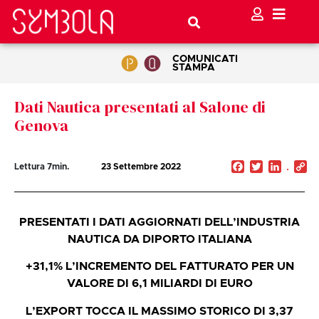
COMUNICATI
STAMPA
Dati Nautica presentati al Salone di
Genova
Facebook
Twitter
Linked
C
Lettura
7
min.
23 Settembre 2022
Li
PRESENTATI I DATI AGGIORNATI DELL’INDUSTRIA
NAUTICA DA DIPORTO ITALIANA
+31,1% L’INCREMENTO DEL FATTURATO PER UN
VALORE DI 6,1 MILIARDI DI EURO
L’EXPORT TOCCA IL MASSIMO STORICO DI 3,37