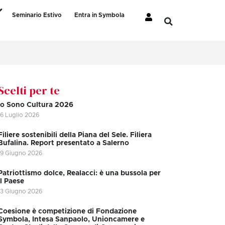
Seminario Estivo
Entra in Symbola
Scelti per te
Io Sono Cultura 2026
16 Luglio 2026
Filiere sostenibili della Piana del Sele. Filiera
Bufalina. Report presentato a Salerno
19 Giugno 2026
Patriottismo dolce, Realacci: è una bussola per
il Paese
13 Giugno 2026
Coesione è competizione di Fondazione
Symbola, Intesa Sanpaolo, Unioncamere e