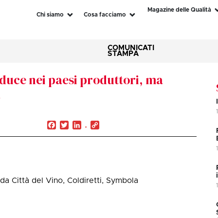
Magazine delle Qualità
Chi siamo
Cosa facciamo
COMUNICATI
STAMPA
duce nei paesi produttori, ma
a
Facebook
Twitter
LinkedIn
Copy
Link
 da Città del Vino, Coldiretti, Symbola