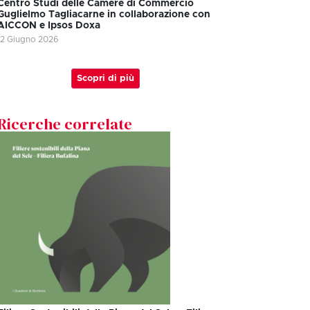
Centro Studi delle Camere di Commercio
Guglielmo Tagliacarne in collaborazione con
AICCON e Ipsos Doxa
12 Giugno 2026
Scopri di più
Ricerche correlate