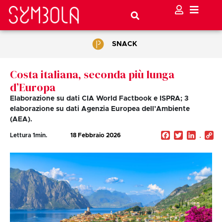
SNACK
Costa italiana, seconda più lunga
d’Europa
Elaborazione su dati CIA World Factbook e ISPRA; 3
elaborazione su dati Agenzia Europea dell’Ambiente
(AEA).
Facebook
Twitter
Linked
C
Lettura
1
min.
18 Febbraio 2026
Li