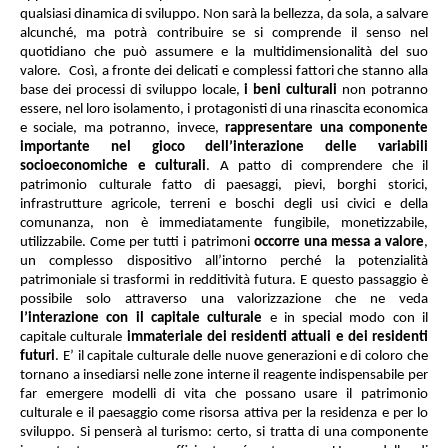
qualsiasi dinamica di sviluppo. Non sarà la bellezza, da sola, a salvare
alcunché, ma potrà contribuire se si comprende il senso nel
quotidiano che può assumere e la multidimensionalità del suo
valore.
Così, a fronte dei delicati e complessi fattori che stanno alla
base dei processi di sviluppo locale,
i beni culturali
non potranno
essere, nel loro isolamento, i protagonisti di una rinascita economica
e sociale, ma potranno, invece,
rappresentare una componente
importante nel gioco dell’interazione delle variabili
socioeconomiche e culturali
. A patto di comprendere che il
patrimonio culturale fatto di paesaggi, pievi, borghi storici,
infrastrutture agricole, terreni e boschi degli usi civici e della
comunanza, non è immediatamente fungibile, monetizzabile,
utilizzabile. Come per tutti i patrimoni
occorre una messa a valore
,
un complesso dispositivo all’intorno perché la potenzialità
patrimoniale si trasformi in redditività futura. E questo passaggio è
possibile solo attraverso una valorizzazione che ne veda
l’interazione con il capitale culturale
e in special modo con il
capitale culturale
immateriale dei residenti attuali e dei residenti
futuri
. E’ il capitale culturale delle nuove generazioni e di coloro che
tornano a insediarsi nelle zone interne il reagente indispensabile per
far emergere modelli di vita che possano usare il patrimonio
culturale e il paesaggio come risorsa attiva per la residenza e per lo
sviluppo. Si penserà al turismo: certo, si tratta di una componente