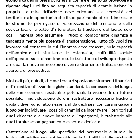
economica dell’impresa purchessia, come elemento da proteggere e
riparare dagli urti fino ad acquisita capacità di deambulazione in
proprio. La mira dell’azione deve orientarsi alle necessità del
territorio e alle opportunità che il suo patrimonio offre.
L’impresa è
lo strumento privilegiato di valorizzazione del territorio e della
società locale, a patto d’interpretare le traiettorie del luogo: solo
così, l’impresa può assumere il ruolo di componente dinamica e
tendenzialmente più potente di trasformazione. Tutto ciò vuol dire
lavorare sul contesto in cui l’impresa deve crescere, sulla capacità
dell’ambiente di sfruttarne le esternalità, sull’utilità sociale
dell’operato, sulle dinamiche e sulle traiettorie di sviluppo rispetto
alle quali la nuova imprese può divenire strumento di attuazione e di
apertura di prospettiva.
Molto di più, quindi, che mettere a disposizione strumenti finanziari
e d’incentivo utilizzando logiche standard. La conoscenza del luogo,
delle sue economie residuali e potenziali, la visione di un futuro
possibile, l’individuazione delle infrastrutture necessarie fisiche e
digitali, divengono fattori essenziali da declinarsi con cura in ciascun
luogo per individuare i possibili cammini da incentivare, i territori sui
quali chiedere alle nuove imprese di impegnarsi, le traiettorie alle
quali fornire accompagnamento esperto e dedicato.
L’attenzione al luogo, alle specificità del patrimonio culturale, la