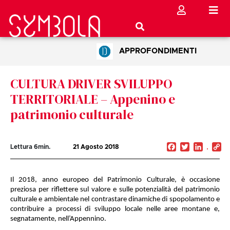
APPROFONDIMENTI
CULTURA DRIVER SVILUPPO
TERRITORIALE – Appenino e
patrimonio culturale
Facebook
Twitter
Linked
C
Lettura
6
min.
21 Agosto 2018
Li
Il 2018, anno europeo del Patrimonio Culturale, è occasione
preziosa per riflettere sul valore e sulle potenzialità del patrimonio
culturale e ambientale nel contrastare dinamiche di spopolamento e
contribuire a processi di sviluppo locale nelle aree montane e,
segnatamente, nell’Appennino.