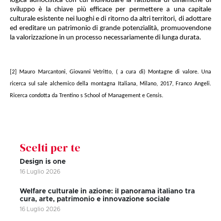
logica adhocistica con cui individuare la fattibilità di dinamiche di
sviluppo è la chiave più efficace per permettere a una capitale
culturale esistente nei luoghi e di ritorno da altri territori, di adottare
ed ereditare un patrimonio di grande potenzialità, promuovendone
la valorizzazione in un processo necessariamente di lunga durata.
[2]
Mauro Marcantoni, Giovanni Vetritto, ( a cura di) Montagne di valore. Una
ricerca sul sale alchemico della montagna Italiana, Milano, 2017, Franco Angeli.
Ricerca condotta da Trentino s School of Management e Censis.
Scelti per te
Design is one
16 Luglio 2026
Welfare culturale in azione: il panorama italiano tra
cura, arte, patrimonio e innovazione sociale
16 Luglio 2026