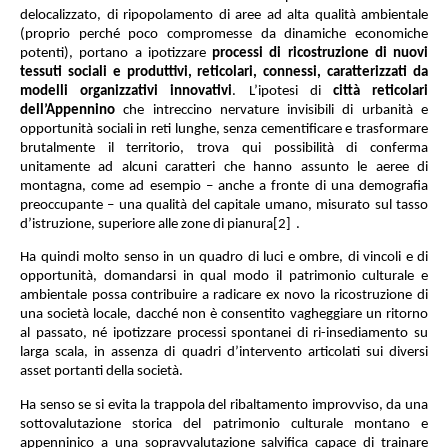
delocalizzato, di ripopolamento di aree ad alta qualità ambientale
(proprio perché poco compromesse da dinamiche economiche
potenti), portano a ipotizzare
processi di ricostruzione di nuovi
tessuti sociali e produttivi, reticolari, connessi, caratterizzati da
modelli organizzativi innovativi
. L’ipotesi di
città reticolari
dell’Appennino
che intreccino nervature invisibili di urbanità e
opportunità sociali in reti lunghe, senza cementificare e trasformare
brutalmente il territorio, trova qui possibilità di conferma
unitamente ad alcuni caratteri che hanno assunto le aeree di
montagna, come ad esempio – anche a fronte di una demografia
preoccupante – una qualità del capitale umano, misurato sul tasso
d’istruzione, superiore alle zone di pianura
[2]
.
Ha quindi molto senso in un quadro di luci e ombre, di vincoli e di
opportunità, domandarsi in qual modo il patrimonio culturale e
ambientale possa contribuire a radicare ex novo la ricostruzione di
una società locale, dacché non è consentito vagheggiare un ritorno
al passato, né ipotizzare processi spontanei di ri-insediamento su
larga scala, in assenza di quadri d’intervento articolati sui diversi
asset portanti della società.
Ha senso se si evita la trappola del ribaltamento improvviso, da una
sottovalutazione storica del patrimonio culturale montano e
appenninico a una sopravvalutazione salvifica capace di trainare