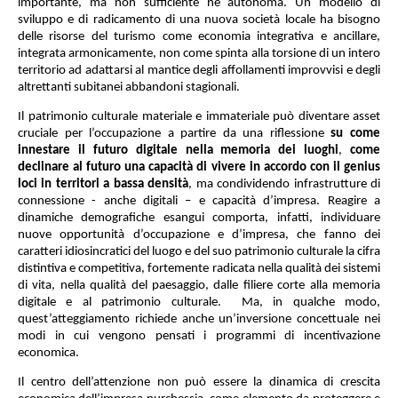
importante, ma non sufficiente né autonoma. Un modello di
sviluppo e di radicamento di una nuova società locale ha bisogno
delle risorse del turismo come economia integrativa e ancillare,
integrata armonicamente, non come spinta alla torsione di un intero
territorio ad adattarsi al mantice degli affollamenti improvvisi e degli
altrettanti subitanei abbandoni stagionali.
Il patrimonio culturale materiale e immateriale può diventare asset
cruciale per l’occupazione a partire da una riflessione
su come
innestare il futuro digitale nella memoria dei luoghi
,
come
declinare al futuro una capacità di vivere in accordo con il genius
loci in territori a bassa densità
, ma condividendo infrastrutture di
connessione - anche digitali – e capacità d’impresa. Reagire a
dinamiche demografiche esangui comporta, infatti, individuare
nuove opportunità d’occupazione e d’impresa, che fanno dei
caratteri idiosincratici del luogo e del suo patrimonio culturale la cifra
distintiva e competitiva, fortemente radicata nella qualità dei sistemi
di vita, nella qualità del paesaggio, dalle filiere corte alla memoria
digitale e al patrimonio culturale.
Ma, in qualche modo,
quest’atteggiamento richiede anche un’inversione concettuale nei
modi in cui vengono pensati i programmi di incentivazione
economica.
Il centro dell’attenzione non può essere la dinamica di crescita