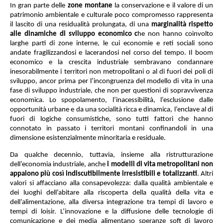
In gran parte delle
zone montane
la conservazione e il valore di un
patrimonio ambientale e culturale poco compromesso rappresenta
il lascito di una residualità prolungata, di una
marginalità rispetto
alle dinamiche di sviluppo economico c
he non hanno coinvolto
larghe parti di zone interne, le cui economie e reti sociali sono
andate fragilizzandosi e lacerandosi nel corso del tempo. Il boom
economico e la crescita industriale sembravano condannare
inesorabilmente i territori non metropolitani o al di fuori dei poli di
sviluppo, ancor prima per l’incongruenza del modello di vita in una
fase di sviluppo industriale, che non per questioni di sopravvivenza
economica. Lo spopolamento, l’inacessibilità, l’esclusione dalle
opportunità urbane e da una socialità ricca e dinamica, l’enclave al di
fuori di logiche consumistiche, sono tutti fattori che hanno
connotato in passato i territori montani confinandoli in una
dimensione esistenzialmente minoritaria e residuale.
Da qualche decennio, tuttavia, insieme alla ristrutturazione
dell’economia industriale, anche
i modelli di vita metropolitani non
appaiono più così indiscutibilmente irresistibili e totalizzanti
. Altri
valori si affacciano alla consapevolezza: dalla qualità ambientale e
dei luoghi dell’abitare alla riscoperta della qualità della vita e
dell’alimentazione, alla diversa integrazione tra tempi di lavoro e
tempi di loisir. L’innovazione e la diffusione delle tecnologie di
comunicazione e dei media alimentano speranze soft di lavoro