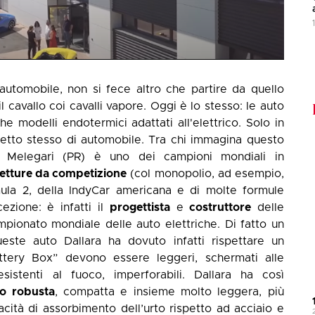
automobile, non si fece altro che partire da quello
il cavallo coi cavalli vapore. Oggi è lo stesso: le auto
he modelli endotermici adattati all'elettrico. Solo in
etto stesso di automobile. Tra chi immagina questo
’ Melegari (PR) è uno dei campioni mondiali in
vetture da competizione
(col monopolio, ad esempio,
mula 2, della IndyCar americana e di molte formule
ezione: è infatti il
progettista
e
costruttore
delle
ampionato mondiale delle auto elettriche. Di fatto un
ueste auto Dallara ha dovuto infatti rispettare un
“Battery Box” devono essere leggeri, schermati alle
resistenti al fuoco, imperforabili. Dallara ha così
io robusta
, compatta e insieme molto leggera, più
cità di assorbimento dell’urto rispetto ad acciaio e