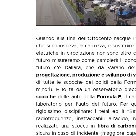
Quando alla fine dell’Ottocento nacque l’
che si conosceva, la carrozza, e sostituire 
elettriche in circolazione non sono altro c
futuro misureremo come cambierà il conc
futuro c’è Dallara, che da Varano de
progettazione, produzione e sviluppo di 
di tutte le scocche dei bolidi della For
minori). E lo fa da un osservatorio d’ecc
scocche
delle auto della
Formula E
, il c
laboratorio per l’auto del futuro. Per q
rigidissimo disciplinare: i telai ed il 
radiofrequenze, inattaccabili all’acido, 
realizzato una scocca in
fibra di carbon
sicura in caso di incidente (maggiore capa