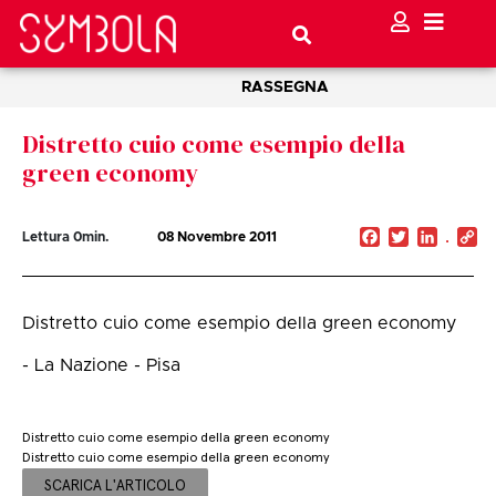
RASSEGNA
Distretto cuio come esempio della
green economy
Facebook
Twitter
Linked
C
Lettura
0
min.
08 Novembre 2011
Li
Distretto cuio come esempio della green economy
- La Nazione - Pisa
Distretto cuio come esempio della green economy
Distretto cuio come esempio della green economy
SCARICA L'ARTICOLO