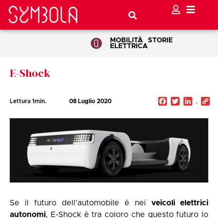
MOBILITÀ
STORIE
ELETTRICA
E-Shock
Facebook
Twitter
Linked
C
Lettura
1
min.
08 Luglio 2020
Li
Se il futuro dell’automobile è nei
veicoli elettrici
autonomi
, E-Shock è tra coloro che questo futuro lo