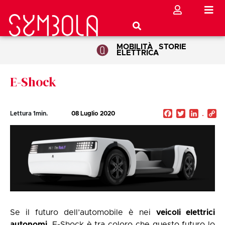
MOBILITÀ
STORIE
ELETTRICA
E-Shock
Facebook
Twitter
Linked
C
Lettura
1
min.
08 Luglio 2020
Li
Se il futuro dell’automobile è nei
veicoli elettrici
autonomi
, E-Shock è tra coloro che questo futuro lo