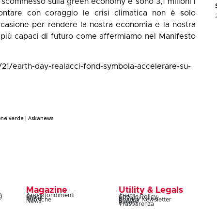
o scommesso sulla green economy e sono 3,1 milioni i
ontare con coraggio le crisi climatica non è solo
casione per rendere la nostra economia e la nostra
 più capaci di futuro come affermiamo nel Manifesto
21/earth-day-realacci-fond-symbola-accelerare-su-
one verde | Askanews
Magazine
Utility & Legals
)
Approfondimenti
Team
)
Snack
Cookie Policy
Storie
Privacy Policy
Rubriche
Privacy Newsletter
News
Statuto
Bilanci
Trasparenza