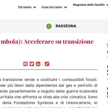
Magazine delle Qualità
Chi siamo
Cosa facciamo
RASSEGNA
ymbola): Accelerare su transizione
Facebook
Twitter
LinkedIn
Copy
Link
ransizione verde e sostituire i combustibili fossili.
ende più liberi dalla dipendenza dal gas e petrolio di
ando pesantemente a seguito della guerra scatenata
n’Italia che affronta la sfida alla crisi climatica. Sono
ly della Fondazione Symbola e di Unioncamere, le