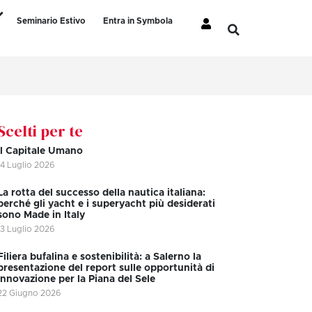
Seminario Estivo
Entra in Symbola
Scelti per te
Il Capitale Umano
14 Luglio 2026
La rotta del successo della nautica italiana:
perché gli yacht e i superyacht più desiderati
sono Made in Italy
13 Luglio 2026
Filiera bufalina e sostenibilità: a Salerno la
presentazione del report sulle opportunità di
innovazione per la Piana del Sele
22 Giugno 2026