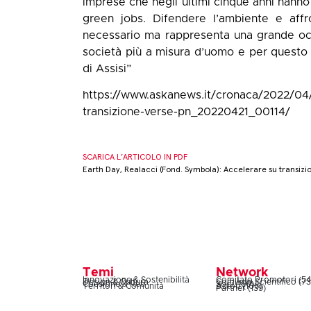
imprese che negli ultimi cinque anni hann
green jobs. Difendere l’ambiente e affr
necessario ma rappresenta una grande oc
società più a misura d’uomo e per questo
di Assisi”
https://www.askanews.it/cronaca/2022/04/
transizione-verse-pn_20220421_00114/
SCARICA L’ARTICOLO IN PDF
Earth Day, Realacci (Fond. Symbola): Accelerare su transizi
Temi
Network
Innovazione & Sostenibilità
Comitato Promotori (54
Design & Cultura
Comitato Scientifico (73
Coesione & Reti
Soci (160)
Territori & Comunità
Autori (106)
Partner (139)