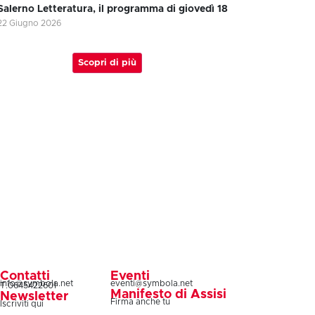
Salerno Letteratura, il programma di giovedì 18
22 Giugno 2026
Scopri di più
Contatti
Eventi
info@symbola.net
eventi@symbola.net
T.0645422601
Manifesto di Assisi
Newsletter
Firma anche tu
Iscriviti qui