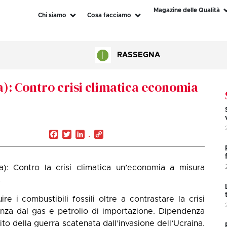
Magazine delle Qualità
Chi siamo
Cosa facciamo
RASSEGNA
): Contro crisi climatica economia
Facebook
Twitter
LinkedIn
Copy
Link
): Contro la crisi climatica un’economia a misura
s
re i combustibili fossili oltre a contrastare la crisi
denza dal gas e petrolio di importazione. Dipendenza
 della guerra scatenata dall’invasione dell’Ucraina.