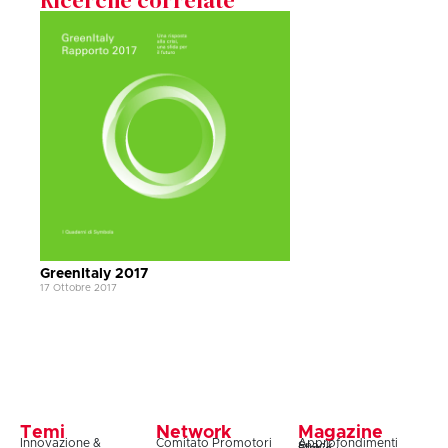
GreenItaly 2017
17 Ottobre 2017
Temi
Network
Magazine
Innovazione &
Comitato Promotori
Approfondimenti
Snack