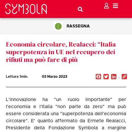
RASSEGNA
Economia circolare, Realacci: “Italia
superpotenza in UE nel recupero dei
rifiuti ma può fare di più
Facebook
Twitter
Linked
C
Lettura
1
min.
03 Marzo 2023
Li
L'innovazione ha "un ruolo importante" per
l'economia e l'Italia "non parte da zero" ma può
essere considerata una "superpotenza dell'economia
circolare". E' quanto affermato da Ermete Realacci,
Presidente della Fondazione Symbola a margine