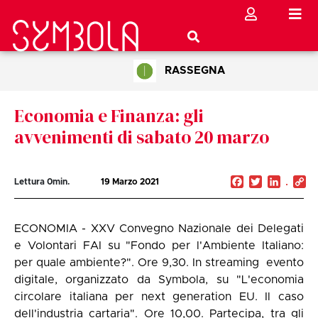
RASSEGNA
Economia e Finanza: gli
avvenimenti di sabato 20 marzo
Facebook
Twitter
Linked
C
Lettura
0
min.
19 Marzo 2021
Li
ECONOMIA - XXV Convegno Nazionale dei Delegati
e Volontari FAI su "Fondo per l'Ambiente Italiano:
per quale ambiente?". Ore 9,30. In streaming evento
digitale, organizzato da Symbola, su "L'economia
circolare italiana per next generation EU. Il caso
dell'industria cartaria". Ore 10,00. Partecipa, tra gli