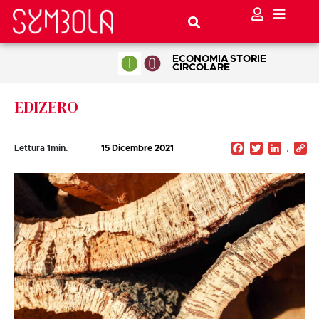
ECONOMIA
STORIE
CIRCOLARE
EDIZERO
Facebook
Twitter
Linked
C
Lettura
1
min.
15 Dicembre 2021
Li