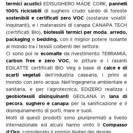
termici acustici
EDISUGHERO MADE CORK,
pannelli
100% riciclabili
di sughero crudo sardo di foreste
sostenibili e certificati zero VOC
(sostanze volatili
inquinanti), e i materassini di canapa CANAPA TECH
(certificati Bio),
biotessili
termici per moda
,
arredo,
packaging
e
bedding,
con il miglior potere isolante
al mondo tra i tessili coibenti del settore.
Ci sono poi le
ecomalte
da rivestimento TERRAMIA,
carbon free e zero VOC
, le pitture e i rasanti
EDILATTE certificati BIO Veg a base di
calce e di
scarti vegetali
dell’industria casearia, i primi al
mondo con zero acqua. Nell’ingegneria ambientale e
sanitaria, e per l’agrotecnica, EDIZERO realizza i
geobiotessili disinquinanti
GEOLANA in
lana di
pecora
,
sughero e canapa
per la sanificazione e il
disinquinamento di porti, mare e suoli.
Molti di questi prodotti sono pluripremiati a livello
internazionale ed alcuni hanno vinto il
Compasso
d’Oro
, considerato il premio Nobel del design.