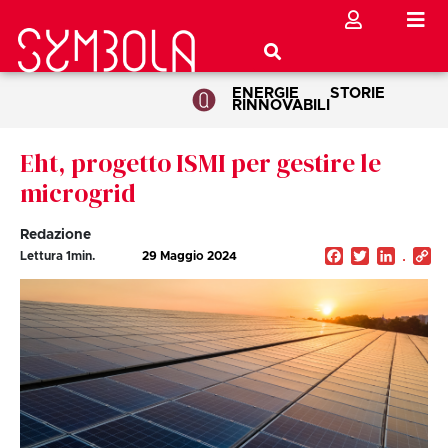
ENERGIE
STORIE
RINNOVABILI
Eht, progetto ISMI per gestire le
microgrid
Redazione
Facebook
Twitter
Linked
C
Lettura
1
min.
29 Maggio 2024
Li