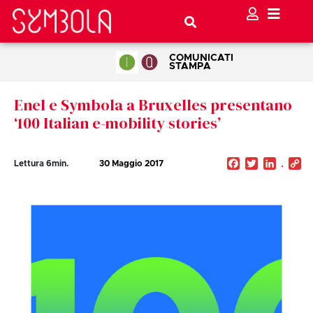
COMUNICATI
STAMPA
Enel e Symbola a Bruxelles presentano
‘100 Italian e-mobility stories’
Facebook
Twitter
Linked
C
Lettura
6
min.
30 Maggio 2017
Li