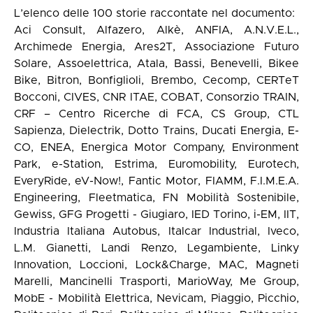
L’elenco delle 100 storie raccontate nel documento:
Aci Consult, Alfazero, Alkè, ANFIA, A.N.V.E.L.,
Archimede Energia, Ares2T, Associazione Futuro
Solare, Assoelettrica, Atala, Bassi, Benevelli, Bikee
Bike, Bitron, Bonfiglioli, Brembo, Cecomp, CERTeT
Bocconi, CIVES, CNR ITAE, COBAT, Consorzio TRAIN,
CRF – Centro Ricerche di FCA, CS Group, CTL
Sapienza, Dielectrik, Dotto Trains, Ducati Energia, E-
CO, ENEA, Energica Motor Company, Environment
Park, e-Station, Estrima, Euromobility, Eurotech,
EveryRide, eV-Now!, Fantic Motor, FIAMM, F.I.M.E.A.
Engineering, Fleetmatica, FN Mobilità Sostenibile,
Gewiss, GFG Progetti - Giugiaro, IED Torino, i-EM, IIT,
Industria Italiana Autobus, Italcar Industrial, Iveco,
L.M. Gianetti, Landi Renzo, Legambiente, Linky
Innovation, Loccioni, Lock&Charge, MAC, Magneti
Marelli, Mancinelli Trasporti, MarioWay, Me Group,
MobE - Mobilità Elettrica, Nevicam, Piaggio, Picchio,