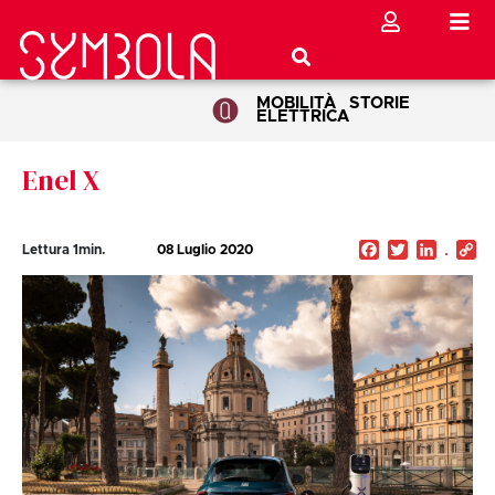
MOBILITÀ
STORIE
ELETTRICA
Enel X
Facebook
Twitter
Linked
C
Lettura
1
min.
08 Luglio 2020
Li