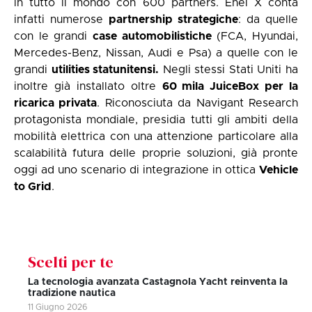
in tutto il mondo con 600 partners. Enel X conta
infatti numerose
partnership strategiche
: da quelle
con le grandi
case automobilistiche
(FCA, Hyundai,
Mercedes-Benz, Nissan, Audi e Psa) a quelle con le
grandi
utilities statunitensi.
Negli stessi Stati Uniti ha
inoltre già installato oltre
60 mila JuiceBox per la
ricarica privata
. Riconosciuta da Navigant Research
protagonista mondiale, presidia tutti gli ambiti della
mobilità elettrica con una attenzione particolare alla
scalabilità futura delle proprie soluzioni, già pronte
oggi ad uno scenario di integrazione in ottica
Vehicle
to Grid
.
Scelti per te
La tecnologia avanzata Castagnola Yacht reinventa la
tradizione nautica
11 Giugno 2026