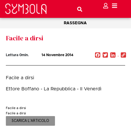
RASSEGNA
Facile a dirsi
Facebook
Twitter
Linked
C
Lettura
0
min.
14 Novembre 2014
Li
Facile a dirsi
Ettore Boffano - La Repubblica - Il Venerdì
Facile a dirsi
Facile a dirsi
SCARICA L'ARTICOLO