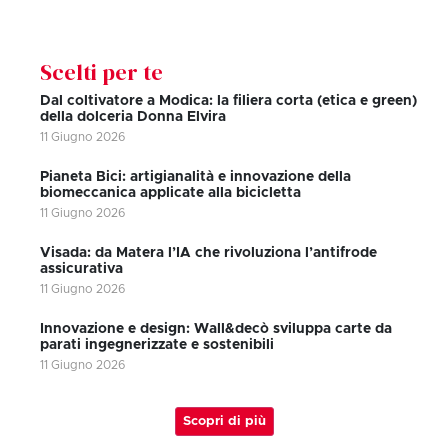
Scelti per te
Dal coltivatore a Modica: la filiera corta (etica e green)
della dolceria Donna Elvira
11 Giugno 2026
Pianeta Bici: artigianalità e innovazione della
biomeccanica applicate alla bicicletta
11 Giugno 2026
Visada: da Matera l’IA che rivoluziona l’antifrode
assicurativa
11 Giugno 2026
Innovazione e design: Wall&decò sviluppa carte da
parati ingegnerizzate e sostenibili
11 Giugno 2026
Scopri di più