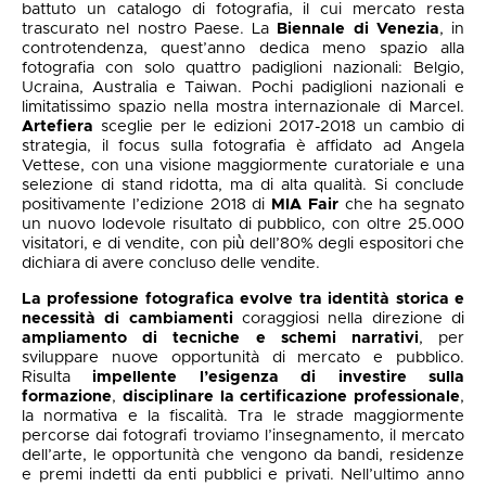
battuto un catalogo di fotografia, il cui mercato resta
trascurato nel nostro Paese. La
Biennale di Venezia
, in
controtendenza, quest’anno dedica meno spazio alla
fotografia con solo quattro padiglioni nazionali: Belgio,
Ucraina, Australia e Taiwan. Pochi padiglioni nazionali e
limitatissimo spazio nella mostra internazionale di Marcel.
Artefiera
sceglie per le edizioni 2017-2018 un cambio di
strategia, il focus sulla fotografia è affidato ad Angela
Vettese, con una visione maggiormente curatoriale e una
selezione di stand ridotta, ma di alta qualità. Si conclude
positivamente l’edizione 2018 di
MIA Fair
che ha segnato
un nuovo lodevole risultato di pubblico, con oltre 25.000
visitatori, e di vendite, con più̀ dell’80% degli espositori che
dichiara di avere concluso delle vendite.
La professione fotografica evolve tra identità storica e
necessità di cambiamenti
coraggiosi nella direzione di
ampliamento di tecniche e schemi narrativi
, per
sviluppare nuove opportunità di mercato e pubblico.
Risulta
impellente l’esigenza di investire sulla
formazione
,
disciplinare la certificazione professionale
,
la normativa e la fiscalità. Tra le strade maggiormente
percorse dai fotografi troviamo l’insegnamento, il mercato
dell’arte, le opportunità che vengono da bandi, residenze
e premi indetti da enti pubblici e privati. Nell’ultimo anno