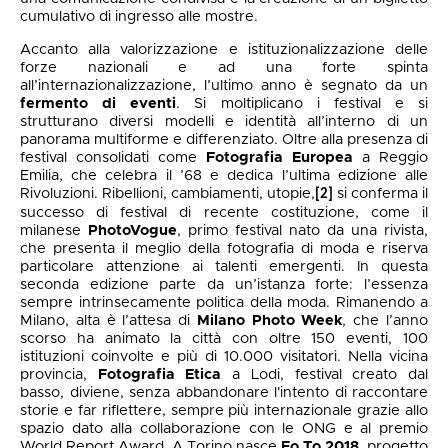
cumulativo di ingresso alle mostre.
Accanto alla valorizzazione e istituzionalizzazione delle
forze nazionali e ad una forte spinta
all’internazionalizzazione, l’ultimo anno è segnato da un
fermento di eventi
. Si moltiplicano i festival e si
strutturano diversi modelli e identità all’interno di un
panorama multiforme e differenziato. Oltre alla presenza di
festival consolidati come
Fotografia Europea
a Reggio
Emilia, che celebra il ’68 e dedica l’ultima edizione alle
Rivoluzioni. Ribellioni, cambiamenti, utopie,
si conferma il
[2]
successo di festival di recente costituzione, come il
milanese
PhotoVogue
, primo festival nato da una rivista,
che presenta il meglio della fotografia di moda e riserva
particolare attenzione ai talenti emergenti. In questa
seconda edizione parte da un’istanza forte: l’essenza
sempre intrinsecamente politica della moda. Rimanendo a
Milano, alta è l’attesa di
Milano Photo Week
, che l’anno
scorso ha animato la città con oltre 150 eventi, 100
istituzioni coinvolte e più di 10.000 visitatori. Nella vicina
provincia,
Fotografia Etica
a Lodi, festival creato dal
basso, diviene, senza abbandonare l'intento di raccontare
storie e far riflettere, sempre più internazionale grazie allo
spazio dato alla collaborazione con le ONG e al premio
World Report Award. A Torino nasce
Fo.To 2018
, progetto