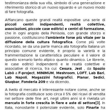
testimonianza della sua vita, simbolo di una generazione e
riferimento storico di un nuovo sguardo e un nuovo modo
di fare fotografia.
Affiancano queste grandi realtà espositive una serie di
piccoli centri indipendenti, realtà collettive,
associazioni, piccole case editrici e centri di formazione
,
che in ogni angolo della Penisola, con grande sforzo e
passione, costituiscono
l’ambiente forse più vitale per la
diffusione della cultura fotografica
. Come più volte
ricordato, se da una parte manca alla fotografia italiana un
principio comune evidente, è proprio la varietà e la
frammentazione la caratteristica peculiare e il valore di
questo scenario tanto atipico quanto dinamico. Le librerie,
le case editrici indipendenti e le realtà collettive e
associative di ricerca, tra cui:
Cesura
,
Jest
, da
Spazio
Labò
a
F-project
,
MINIMUM
,
Meshroom
,
LOFT
,
Lab Bari
,
Lab Napoli
,
Magazzini fotografici
,
Planar
,
Sedici
,
Gluqbar
,
Fonderia 209
e via dicendo.
A livello di mercato è interessante notare come, anche se
la fotografia costituisce solo circa il 5% dei ricavi di vendita
nel settore delle fine art, negli ultimi anni si è rivelata un
mercato in forte crescita in fiere e aste di settore
. In
[3]
Italia, nonostante il potenziale evidente, solo
Finarte
ha