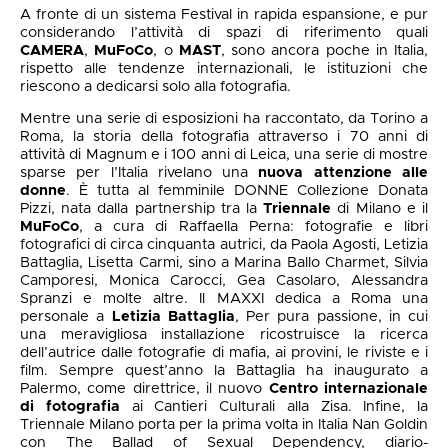
A fronte di un sistema Festival in rapida espansione, e pur
considerando l’attività di spazi di riferimento quali
CAMERA
,
MuFoCo
, o
MAST
, sono ancora poche in Italia,
rispetto alle tendenze internazionali, le istituzioni che
riescono a dedicarsi solo alla fotografia.
Mentre una serie di esposizioni ha raccontato, da Torino a
Roma, la storia della fotografia attraverso i 70 anni di
attività di Magnum e i 100 anni di Leica, una serie di mostre
sparse per l’Italia rivelano una
nuova attenzione alle
donne
. È tutta al femminile DONNE Collezione Donata
Pizzi, nata dalla partnership tra la
Triennale
di Milano e il
MuFoCo
, a cura di Raffaella Perna: fotografie e libri
fotografici di circa cinquanta autrici, da Paola Agosti, Letizia
Battaglia, Lisetta Carmi, sino a Marina Ballo Charmet, Silvia
Camporesi, Monica Carocci, Gea Casolaro, Alessandra
Spranzi e molte altre. Il MAXXI dedica a Roma una
personale a
Letizia Battaglia
, Per pura passione, in cui
una meravigliosa installazione ricostruisce la ricerca
dell’autrice dalle fotografie di mafia, ai provini, le riviste e i
film. Sempre quest’anno la Battaglia ha inaugurato a
Palermo, come direttrice, il nuovo
Centro internazionale
di fotografia
ai Cantieri Culturali alla Zisa. Infine, la
Triennale Milano porta per la prima volta in Italia Nan Goldin
con The Ballad of Sexual Dependency, diario-