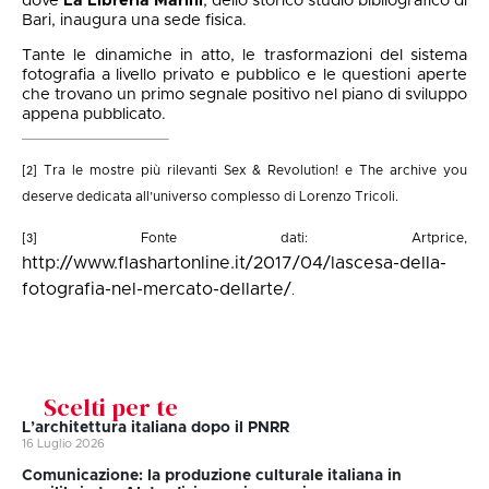
dove
La Libreria Marini
, dello storico studio bibliografico di
Bari, inaugura una sede fisica.
Tante le dinamiche in atto, le trasformazioni del sistema
fotografia a livello privato e pubblico e le questioni aperte
che trovano un primo segnale positivo nel piano di sviluppo
appena pubblicato.
Tra le mostre più rilevanti Sex & Revolution! e The archive you
[2]
deserve dedicata all’universo complesso di Lorenzo Tricoli.
Fonte dati: Artprice,
[3]
http://www.flashartonline.it/2017/04/lascesa-della-
fotografia-nel-mercato-dellarte/
.
Scelti per te
L’architettura italiana dopo il PNRR
16 Luglio 2026
Comunicazione: la produzione culturale italiana in