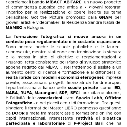
ricordiamo: il bando
MiBACT ABITARE
, un nuovo progetto
di committenza pubblica che affida a 7 giovani fotografi
l'incarico per la realizzazione di opere inedite sul tema
dell'abitare;
Got the Picture
promosso dalla
GNAM
per
giovani artisti e videomaker; la Residenza Sandra Natali del
MAMBO
a Bologna.
La formazione fotografica si muove ancora in un
contesto poco regolamentato e in costante espansione.
Sono ancora poche le scuole pubbliche e le lauree
riconosciute, mentre si attende con trepidazione la stesura
e la messa in atto di direttive e regolamentazioni a
riguardo, fetta consistente del Piano di sviluppo strategico
appena redatto dal MiBACT. Nel frattempo si assiste a un
aumento centri di ricerca e formazione e al diffondersi di
realtà ibride con modelli economici eterogenei
: imprese
private, associazioni, progetti finanziati da fondi europei.
Importantissima a fianco delle
scuole private
come
IED
,
NABA
,
RUFA
,
Marangoni
,
SRF
,
ISFCI
-per citarne alcune-,
è l’attività delle
associazioni
–vedi
Spazio Labò
,
Officine
Fotografiche
- e dei piccoli centri di formazione. Tra questi
singolare il format del Master LIBRO promosso quest’anno
da
DOOR
a metà tra masterclass e formazione on line con
ospiti internazionali. Interessante l’
attività di didattica
partecipata e laboratoriale
di
F-Project Bari
che ha