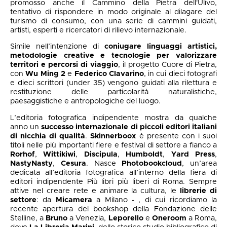
promosso anche il Cammino della Pietra dell'Ulivo,
tentativo di rispondere in modo originale al dilagare del
turismo di consumo, con una serie di cammini guidati,
artisti, esperti e ricercatori di rilievo internazionale.
Simile nell’intenzione di
coniugare linguaggi artistici,
metodologie creative e tecnologie per valorizzare
territori e percorsi di viaggio
, il progetto Cuore di Pietra,
con
Wu Ming 2
e
Federico Clavarino
, in cui dieci fotografi
e dieci scrittori (under 35) vengono guidati alla rilettura e
restituzione delle particolarità naturalistiche,
paesaggistiche e antropologiche del luogo.
L’editoria fotografica indipendente mostra da qualche
anno un
successo internazionale di
piccoli editori italiani
di nicchia di qualità
.
Skinnerboox
è presente con i suoi
titoli nelle più importanti fiere e festival di settore a fianco a
Rorhof
,
Wittikiwi
,
Discipula
,
Humboldt
,
Yard Press
,
NastyNasty
,
Cesura
. Nasce
Photobookcloud
, un’area
dedicata all’editoria fotografica all’interno della fiera di
editori indipendente Più libri più liberi di Roma. Sempre
attive nel creare rete e animare la cultura, le
librerie di
settore
: da
Micamera
a Milano - , di cui ricordiamo la
recente apertura del bookshop della Fondazione delle
Stelline, a
Bruno
a Venezia,
Leporello
e
Oneroom
a Roma,