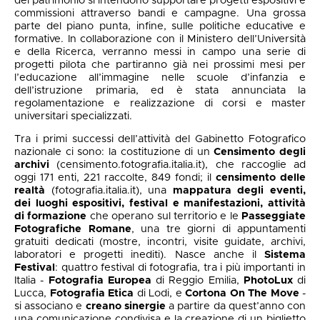
del patrimonio si intendono supportare progetti espositivi e
commissioni attraverso bandi e campagne. Una grossa
parte del piano punta, infine, sulle politiche educative e
formative. In collaborazione con il Ministero dell’Università
e della Ricerca, verranno messi in campo una serie di
progetti pilota che partiranno già nei prossimi mesi per
l’educazione all’immagine nelle scuole d’infanzia e
dell’istruzione primaria, ed è stata annunciata la
regolamentazione e realizzazione di corsi e master
universitari specializzati.
Tra i primi successi dell’attività del Gabinetto Fotografico
nazionale ci sono: la costituzione di un
Censimento degli
archivi
(censimento.fotografia.italia.it), che raccoglie ad
oggi 171 enti, 221 raccolte, 849 fondi; il
censimento delle
realtà
(fotografia.italia.it), una
mappatura degli eventi,
dei luoghi espositivi, festival e manifestazioni, attività
di formazione
che operano sul territorio e le
Passeggiate
Fotografiche Romane
, una tre giorni di appuntamenti
gratuiti dedicati (mostre, incontri, visite guidate, archivi,
laboratori e progetti inediti). Nasce anche il
Sistema
Festival
: quattro festival di fotografia, tra i più importanti in
Italia -
Fotografia Europea
di Reggio Emilia,
PhotoLux
di
Lucca,
Fotografia Etica
di Lodi, e
Cortona On The Move
-
si associano e
creano sinergie
a partire da quest’anno con
una comunicazione condivisa e la creazione di un biglietto