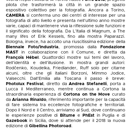
pilota che trasformerà la città in un grande spazio
espositivo collettivo per la fotografia. Ancora a Torino,
CAMERA
si conferma uno dei centri di interesse per una
fotografia di alto livello e presenta nell’ultimo anno mostre
varie, capaci di mantenere viva la riflessione sulle funzioni e
il significato della fotografia. Da L’Italia di Magnum, a The
many lifes of Erik Kessels, fino alla mostra Paparazzi.
Bologna, invece, ha accolto una riuscitissima edizione della
Biennale Foto/Industria
, promossa dalla
Fondazione
MAST
in collaborazione con il Comune, e diretta da
François Hébel
. Quattordici mostre sui temi del lavoro,
dell’identità e dell’illusione. In mostra grandi autori:
Rodčenko, Koudelka, Friedlander, Ruff solo per citarne
alcuni, oltre che gli italiani Borzoni, Mimmo Jodice,
Valsecchi. Dall’Emilia alla Toscana il passo è breve:
Photolux Festival
, diretto da
Andrea Stefanelli
, porta a
Lucca il Mediterraneo, mentre continua a Cortona la
straordinaria esperienza di
Cortona on the Move
curato
da
Arianna Rinaldo
, riferimento importante per la capacità
di fare sistema tra eccellenze fotografiche e territoriali.
Dopo il Nord e il Centro, arriviamo al Sud, dove continuano
le esperienze positive di
Bitume
e
PhEst
in Puglia e di
Gazebook
in Sicilia, dove si attende per il 2018 la nuova
edizione di
Gibellina Photoroad
.