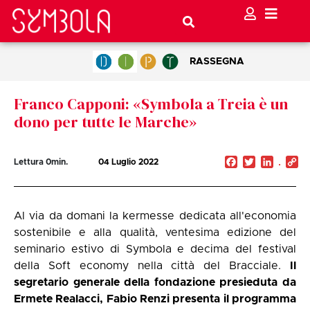
RASSEGNA
Franco Capponi: «Symbola a Treia è un
dono per tutte le Marche»
Facebook
Twitter
Linked
C
Lettura
0
min.
04 Luglio 2022
Li
Al via da domani la kermesse dedicata all'economia
sostenibile e alla qualità, ventesima edizione del
seminario estivo di Symbola e decima del festival
della Soft economy nella città del Bracciale.
Il
segretario generale della fondazione presieduta da
Ermete Realacci, Fabio Renzi presenta il programma