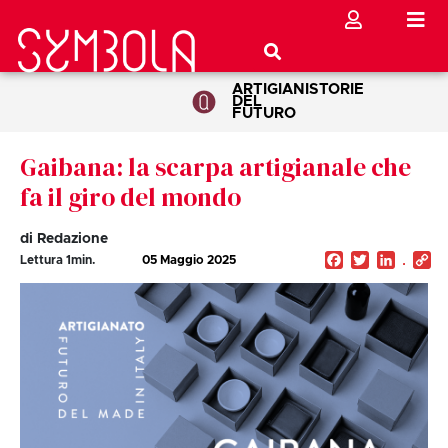
ARTIGIANI
STORIE
DEL
FUTURO
Gaibana: la scarpa artigianale che
fa il giro del mondo
di Redazione
Facebook
Twitter
Linked
C
Lettura
1
min.
05 Maggio 2025
Li