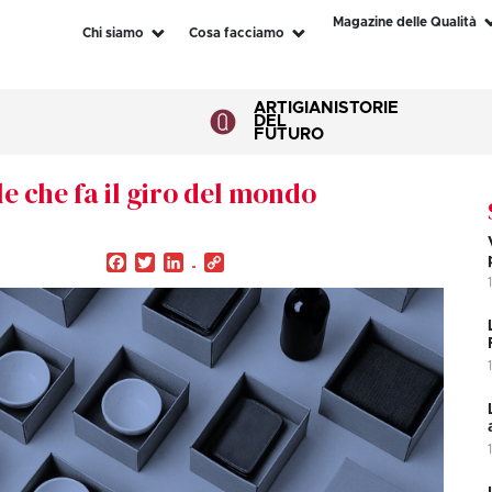
Magazine delle Qualità
Chi siamo
Cosa facciamo
ARTIGIANI
STORIE
DEL
FUTURO
e che fa il giro del mondo
Facebook
Twitter
LinkedIn
Copy
Link