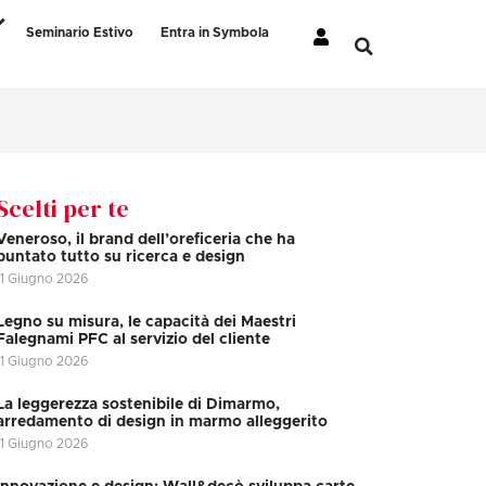
Seminario Estivo
Entra in Symbola
Scelti per te
Veneroso, il brand dell’oreficeria che ha
puntato tutto su ricerca e design
11 Giugno 2026
Legno su misura, le capacità dei Maestri
Falegnami PFC al servizio del cliente
11 Giugno 2026
La leggerezza sostenibile di Dimarmo,
arredamento di design in marmo alleggerito
11 Giugno 2026