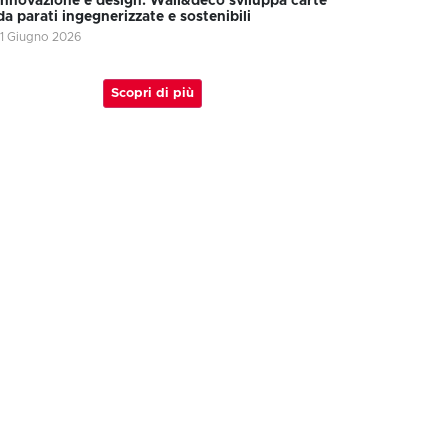
Innovazione e design: Wall&decò sviluppa carte
da parati ingegnerizzate e sostenibili
11 Giugno 2026
Scopri di più