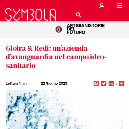
ARTIGIANI
STORIE
DEL
FUTURO
Gioira & Redi: un’azienda
d’avanguardia nel campo idro-
sanitario
Facebook
Twitter
Linked
C
Lettura
1
min.
22 Giugno 2023
Li